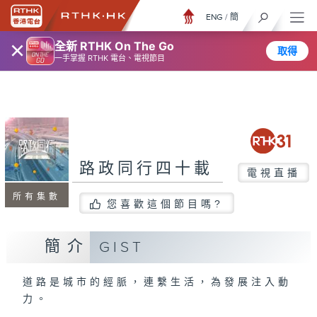
ENG
/
簡
×
全新 RTHK On The Go
取得
一手掌握 RTHK 電台、電視節目
路政同行四十載
電視直播
所有集數
您喜歡這個節目嗎?
簡介
GIST
道路是城市的經脈，連繫生活，為發展注入動
力。