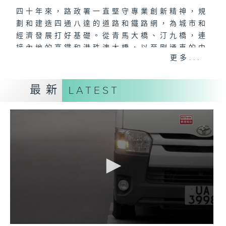
四十年來，路政署一直堅守專業創新精神，規
劃和建造四通八達的道路和鐵路網，為城市和
經濟發展打好基礎。從青馬大橋、汀九橋，連
接內地的高鐵和港珠澳大橋，以至剛通車的中
更多...
九龍繞道、未來的港深西部鐵路，都與香港發
展並肩同行。
最新
LATEST
而從日常到緊急，由市區到郊區，道路網的建
設、保養、維修和美化，同樣有賴路政署團隊
默默耕耘，令城市更宜居、更安全，出行更方
便。每一盞燈、每一次維修、每一轉巡查，背
後都是為市民服務的堅持，成就生活每一步。