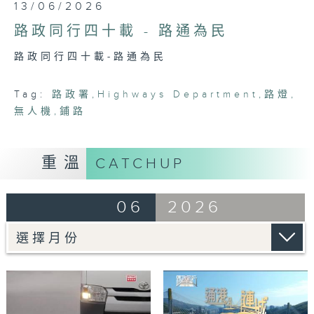
0
13/06/2026
seconds
of
路政同行四十載 - 路通為民
23
minutes,
路政同行四十載-路通為民
7
seconds
Tag:
路政署
,
Highways Department
,
路燈
,
無人機
,
鋪路
重溫
CATCHUP
06
2026