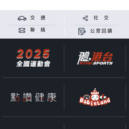
交 通
社 交
聯 絡
公眾回饋