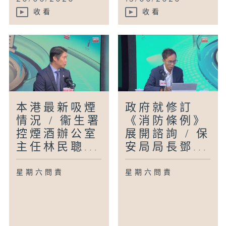
收看
收看
本港最新吸煙
政府就修訂
情況 / 衞生署
《消防條例》
控煙酒辦公室
展開諮詢 / 保
主任林民聰...
安局局長鄧...
星期六問責
星期六問責