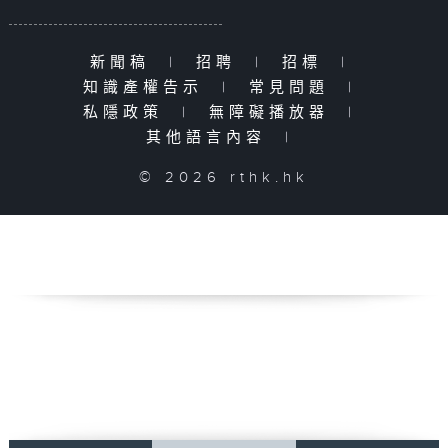
新聞稿
|
招聘
|
招標
|
知識產權告示
|
常見問題
|
私隱政策
|
無障礙播放器
|
其他語言內容
|
© 2026 rthk.hk