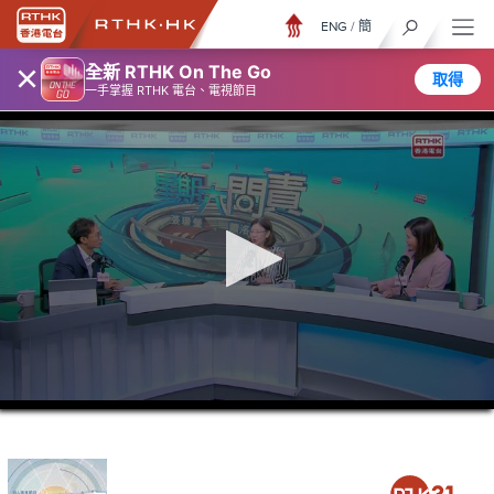
ENG
/
簡
×
全新 RTHK On The Go
取得
一手掌握 RTHK 電台、電視節目
0
seconds
of
44
minutes,
33