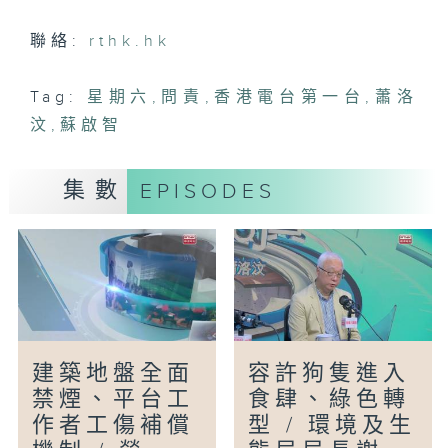
聯絡:
rthk.hk
Tag:
星期六
,
問責
,
香港電台第一台
,
蕭洛
汶
,
蘇啟智
集數
EPISODES
建築地盤全面
容許狗隻進入
禁煙、平台工
食肆、綠色轉
作者工傷補償
型 / 環境及生