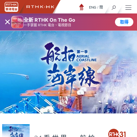
ENG
/
簡
×
全新 RTHK On The Go
取得
一手掌握 RTHK 電台、電視節目