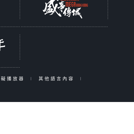
障礙播放器
|
其他語言內容
|