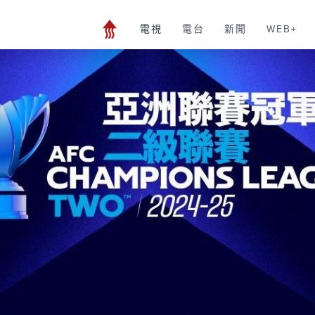
電視
電台
新聞
WEB+