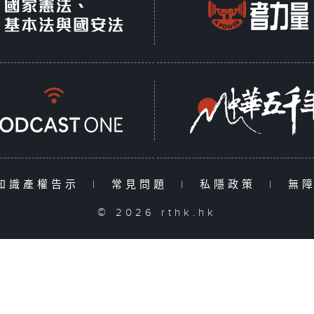
知識產權告示
|
常見問題
|
私隱政策
|
無
© 2026 rthk.hk