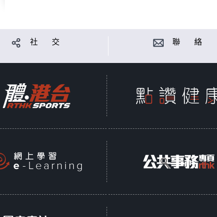
社 交
聯 絡