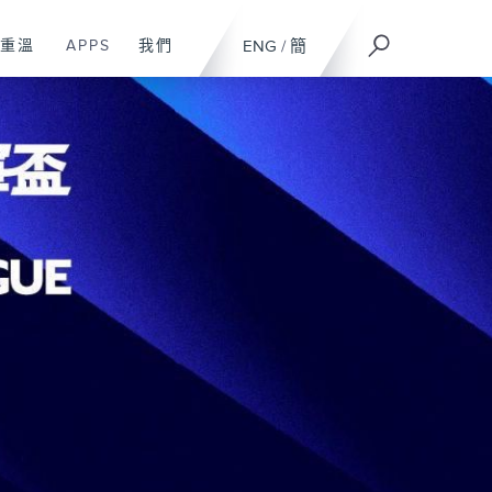
重溫
APPS
我們
ENG
/
簡