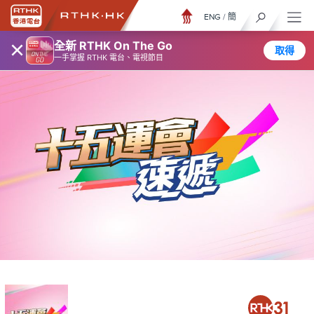
ENG
/
簡
×
全新 RTHK On The Go
取得
一手掌握 RTHK 電台、電視節目