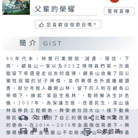
父輩的榮耀
電視直播
您喜歡這個節目嗎?
簡介
GIST
90年代末，林業行業開始“減產、限伐、下
崗”，顧長山一家以及923工隊隊員們第一次面
臨留下來還是走出去的選擇。顧長山收養了因公
犧牲搭檔的兒子興傑，並供興傑去外面繼續讀
書。部分年輕人離開山林，留下的人則在顧長山
帶領下，搞起“家庭生態林”，暫時解決生計危
機。2007年，為保護生態、改善民生，深山遠
林區移民工程開始，興傑被拉回大山，接下動員
交 通
社 交
移民任務，並找到了自己的價值，扛起林業改革
的使命。在2014、2015年全面限伐背景下，興
聯 絡
公眾回饋
傑積極響應“金山銀山不如綠水青山”號召，帶着