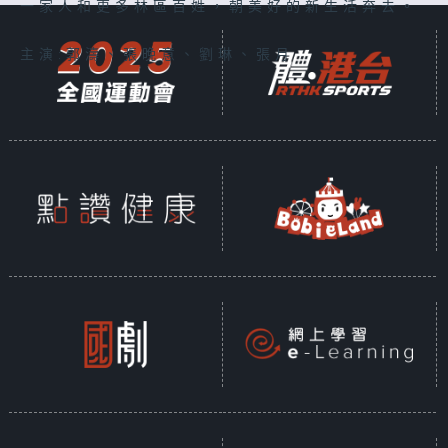
一家人和更多林區百姓，朝美好的新生活奔去。
主演:郭濤、張晚意、劉琳、張月