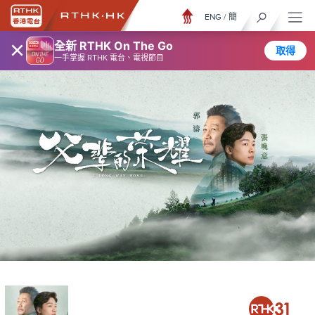
ENG
/
簡
×
全新 RTHK On The Go
取得
一手掌握 RTHK 電台、電視節目