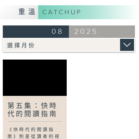
情，彷彿穿越了時光。
重溫
CATCHUP
Tag:
閱讀指南
,
地鐵閱讀
,
現代文學
,
老舍
,
朗讀
會
08
2025
第五集：快時
代的閱讀指南
《快時代的閱讀指
南》則是從讀者的視