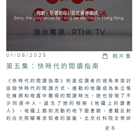
抱歉，所選節目只能在香港播放。
Sorry, the programme can only be watched in Hong Kong.
01/08/2025
相片集
第五集：快時代的閱讀指南
《快時代的閱讀指南》則是從讀者的視角來探討
這個快時代的閱讀方式。通勤的地鐵成為朱立偉
在擁擠和喧囂中難得的閱讀時光，她也發現了不
少同道中人，誕生了她的相冊《地鐵上的讀書
人》，地鐵上猶如流動的地下圖書館，書籍反射
的白光照耀著求知者的面龐。北京社科院文學研
究所楊早發動閱讀分享會，他們循著老舍《駱駝
更多...
祥子》的路線在北京城裏實地朗讀體會祥子的心