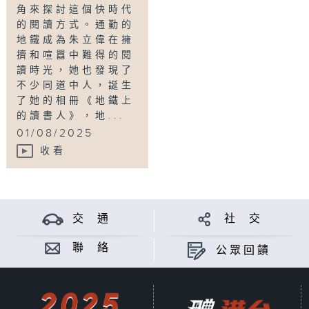
角來探討這個快時代
的閱讀方式。通勤的
地鐵成為朱立偉在擁
擠和喧囂中難得的閱
讀時光，她也發現了
不少同道中人，誕生
了她的相冊《地鐵上
的讀書人》，地...
01/08/2025
收看
交 通
社 交
聯 絡
公眾回饋