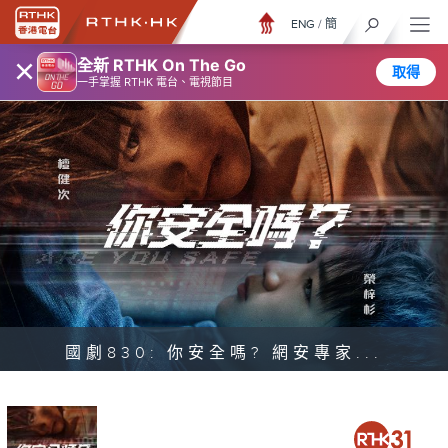
ENG
/
簡
×
全新 RTHK On The Go
取得
一手掌握 RTHK 電台、電視節目
國劇830: 你安全嗎? 網安專家...