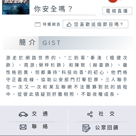
你安全嗎？
電視直播
您喜歡這個節目嗎?
特備網頁
簡介
GIST
游走於網路世界的，"三劍客"秦淮（檀健次
飾）、周游(榮梓杉飾）和陳默（赫雷飾），雖
性格迥異，但都秉持"科技向善"的初心，他們格
守正義底線、協助公安部門打擊犯罪。三人聯手
在一次又一次和某互聯網不法團夥對抗的過程
中，從彼此猜疑到肝膽相照，不斷收穫成長。
交 通
社 交
聯 絡
公眾回饋