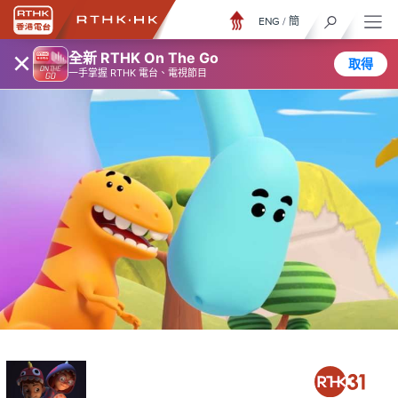
ENG
/
簡
×
全新 RTHK On The Go
取得
一手掌握 RTHK 電台、電視節目