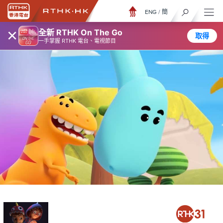
ENG
/
簡
×
全新 RTHK On The Go
取得
一手掌握 RTHK 電台、電視節目