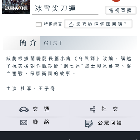
冰雪尖刀連
電視直播
您喜歡這個節目嗎?
特備網頁
簡介
GIST
該劇根據蘭曉龍長篇小説《冬與獅》改編，講述
了抗美援朝作戰期間“鋼七連”戰士爬冰卧雪、浴
血奮戰、保家衞國的故事。
主演:杜淳、王子奇
交 通
社 交
聯 絡
公眾回饋