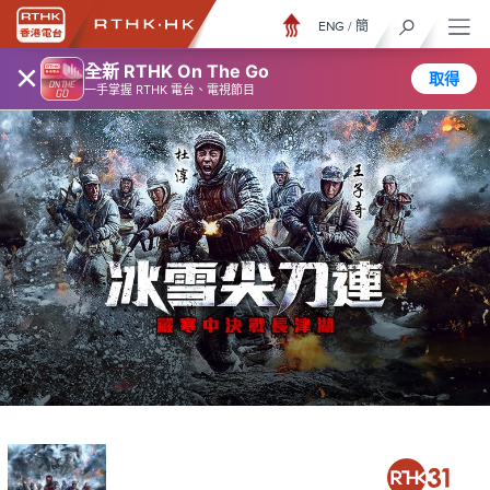
ENG
/
簡
×
全新 RTHK On The Go
取得
一手掌握 RTHK 電台、電視節目