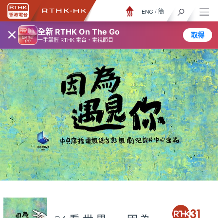
ENG
/
簡
×
全新 RTHK On The Go
取得
一手掌握 RTHK 電台、電視節目