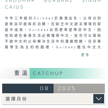
SADDHAR GURBAAZ SINGH
3
minutes,
CAIUS
7
seconds
今年三年級的Gurbaaz於香港出生，父母分別
是來自印度與尼泊爾。在缺乏中文語言環境的家
庭中成長，Gurbaaz反而更希望學好中文，因
他知道在香港生活必需懂得中文，這亦可以幫助
不諳中文的父母解決生活中的溝通問題。在非華
裔學生為主的校園裡，Gurbaaz擔任中文大
使，幫助同學學習中文知識，例如學中文部首及
更多...
同音詞；他也會向以普通話為母語的同學學習，
互相提升中文及英文能力。
小小年紀的他對知識十分渴求，令人意想不到
重溫
CATCHUP
的，他最喜歡的竟然是中國歷史。在假日時離開
油麻地，請媽媽帶他到訪博物館是他難忘的愉快
08
2025
經歷。他明白學會更多知識的第一步，就是學好
語文，從書裡、博物館等每一個窗口吸收知識，
探索更廣闊的世界。