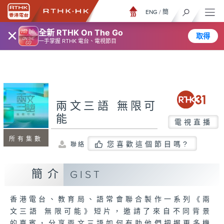
ENG
/
簡
×
全新 RTHK On The Go
取得
一手掌握 RTHK 電台、電視節目
兩文三語 無限可
能
電視直播
所有集數
您喜歡這個節目嗎?
聯絡
簡介
GIST
香港電台、教育局、語常會聯合製作一系列《兩
文三語 無限可能》短片，邀請了來自不同背景
的嘉賓，分享兩文三語如何有助他們把握更多機