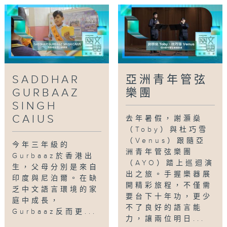
Tag:
GURBAAZ
,
佐敦道官立小學
,
兩文三語
,
非華語學生
,
教育局
,
語常會
,
文教組
SADDHAR
亞洲青年管弦
GURBAAZ
樂團
SINGH
CAIUS
去年暑假，謝灝燊
（Toby）與杜巧雪
（Venus）跟隨亞
今年三年級的
洲青年管弦樂團
Gurbaaz於香港出
（AYO）踏上巡迴演
生，父母分別是來自
出之旅。手握樂器展
印度與尼泊爾。在缺
開精彩旅程，不僅需
乏中文語言環境的家
要台下十年功，更少
庭中成長，
不了良好的語言能
Gurbaaz反而更...
力，讓兩位明日...