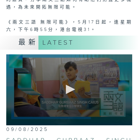
遇，為未來開拓無限可能。
《兩文三語 無限可能》，5月17日起，逢星期
六，下午6時55分，港台電視31。
最新
LATEST
0
09/08/2025
seconds
of