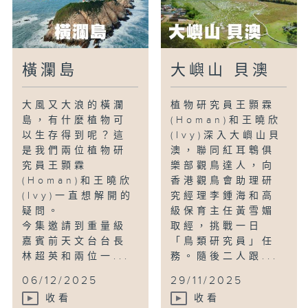
橫瀾島
大嶼山 貝澳
大風又大浪的橫瀾
植物研究員王顥霖
島，有什麼植物可
(Homan)和王曉欣
以生存得到呢？這
(Ivy)深入大嶼山貝
是我們兩位植物研
澳，聯同紅耳鵯俱
究員王顥霖
樂部觀鳥達人，向
(Homan)和王曉欣
香港觀鳥會助理研
(Ivy)一直想解開的
究經理李鍾海和高
疑問。
級保育主任黃雪媚
今集邀請到重量級
取經，挑戰一日
嘉賓前天文台台長
「鳥類研究員」任
林超英和兩位一...
務。隨後二人跟...
06/12/2025
29/11/2025
收看
收看