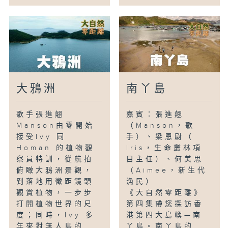
大鴉洲
南丫島
歌手張進翹
嘉賓：張進翹
Manson由零開始
（Manson，歌
接受Ivy 同
手）、梁恩尉（
Homan 的植物觀
Iris，生命叢林項
察員特訓，從航拍
目主任）、何美思
俯瞰大鴉洲景觀，
（Aimee，新生代
到落地用徵距鏡頭
漁民）
觀賞植物，一步步
《大自然零距離》
打開植物世界的尺
第四集帶您探訪香
度；同時，Ivy 多
港第四大島嶼—南
年來對無人島的...
丫島。南丫島的...