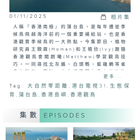
01/11/2025
相片集
人稱『香港南極』的蒲台島，是每年遷徙季
候鳥飛越海洋前的一個重要補給站，也是香
港觀賞季候鳥的一大熱點。今集節目，植物
研究員王顥霖(Homan)和王曉欣(Ivy)跟隨
香港觀鳥會關朗曦(Matthew)學習觀鳥技
巧，一同尋找北灰鶲、白頭鵯、藍磯鶇等雀
鳥的蹤影。同時，也介紹了蒲台島上的植物
更多...
蛛絲毛藍耳草，其擁有因溫差變異而花開、
Tag:
大自然零距離
,
港台電視31
,
生態保
花閉合的神奇特性，見證大自然的奇妙景
育
觀。
,
蒲台島
,
香港島嶼
,
香港觀鳥
集數
EPISODES