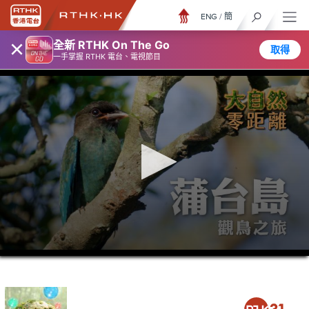
ENG
/
簡
×
全新 RTHK On The Go
取得
一手掌握 RTHK 電台、電視節目
0
seconds
of
23
minutes,
7