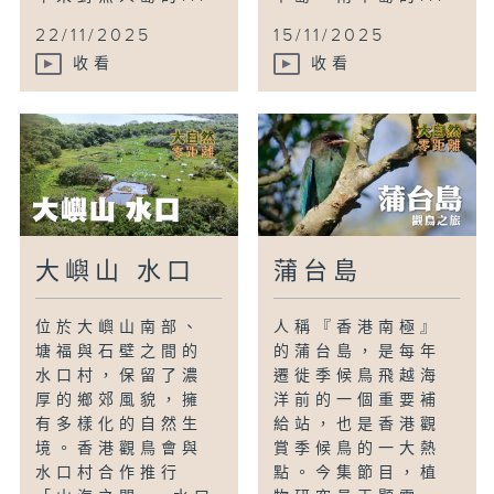
22/11/2025
15/11/2025
收看
收看
大嶼山 水口
蒲台島
位於大嶼山南部、
人稱『香港南極』
塘福與石壁之間的
的蒲台島，是每年
水口村，保留了濃
遷徙季候鳥飛越海
厚的鄉郊風貌，擁
洋前的一個重要補
有多樣化的自然生
給站，也是香港觀
境。香港觀鳥會與
賞季候鳥的一大熱
水口村合作推行
點。今集節目，植