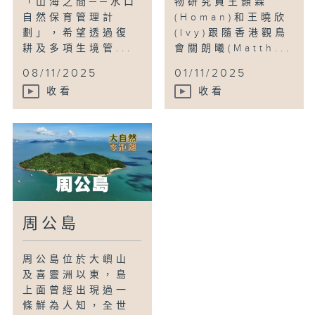
「山海之間──水口
物研究員王顥霖
自然保育管理計
(Homan)和王曉欣
劃」，希望透過復
(Ivy)跟隨香港觀鳥
耕及多項生境管...
會關朗曦(Matth...
08/11/2025
01/11/2025
收看
收看
周公島
周公島位於大嶼山
及喜靈洲以東，島
上面曾經出現過一
條鮮為人知，全世