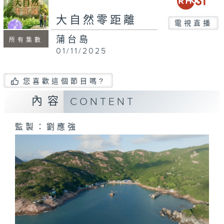
seconds
大自然零距離
電視直播
蒲台島
所有集數
01/11/2025
您喜歡這個節目嗎?
內容
CONTENT
監製：劉應強