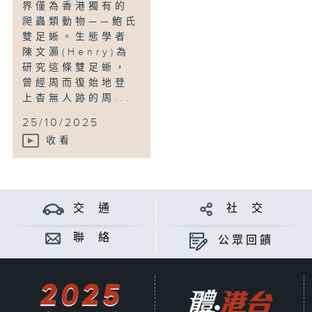
界僅為香港獨有的
爬蟲類動物——鮑氏
雙足蜥。生態學者
陳文灝(Henry)為
研究這條雙足蜥，
曾經周而復始地登
上杳無人跡的周...
25/10/2025
收看
交 通
社 交
聯 絡
公眾回饋