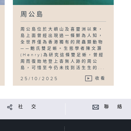
周公島
周公島位於大嶼山及喜靈洲以東，
島上面曾經出現過一條鮮為人知，
全世界僅為香港獨有的爬蟲類動物
——鮑氏雙足蜥。生態學者陳文灝
(Henry)為研究這條雙足蜥，曾經
周而復始地登上杳無人跡的周公
島，可惜至今仍未找到活生生的...
25/10/2025
收看
社 交
聯 絡