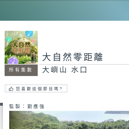
大
南
大自然零距離
大嶼山 水口
蒲
所有集數
您喜歡這個節目嗎?
周
監製：劉應強