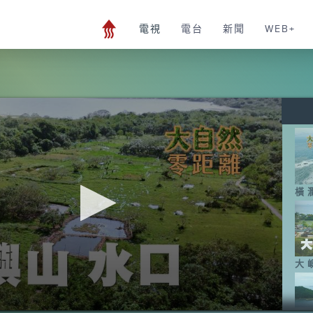
電視
電台
新聞
WEB+
橫
大