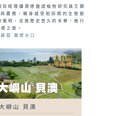
項目經理鍾潤德邀請植物研究員王顥
口參與農務，親身感受稻田間的生態脈
陳鳳明，走進歷史悠久的禾寮，進行
療癒之旅。
,
薜荔
,
重塑水口
大嶼山 貝澳