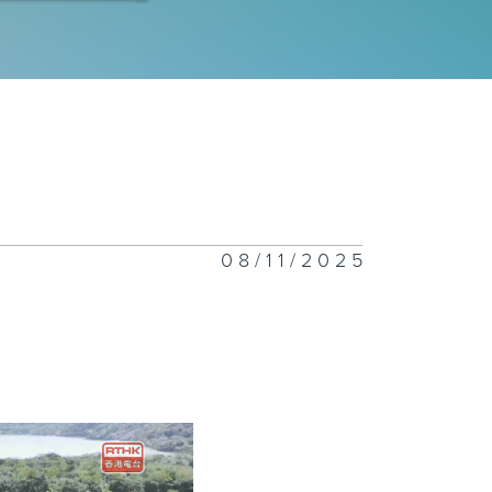
鴉洲
丫島
08/11/2025
台島
公島