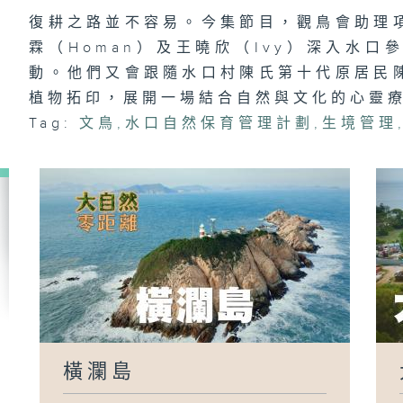
復耕之路並不容易。今集節目，觀鳥會助理
霖（Homan）及王曉欣（Ivy）深入水
動。他們又會跟隨水口村陳氏第十代原居民
植物拓印，展開一場結合自然與文化的心靈
Tag:
文鳥
,
水口自然保育管理計劃
,
生境管理
橫瀾島