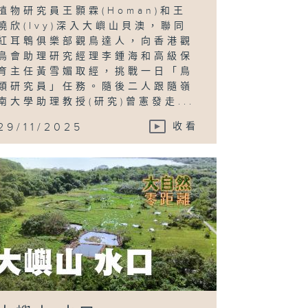
植物研究員王顥霖(Homan)和王
曉欣(Ivy)深入大嶼山貝澳，聯同
紅耳鵯俱樂部觀鳥達人，向香港觀
鳥會助理研究經理李鍾海和高級保
育主任黃雪媚取經，挑戰一日「鳥
類研究員」任務。隨後二人跟隨嶺
南大學助理教授(研究)曾憲發走...
29/11/2025
收看