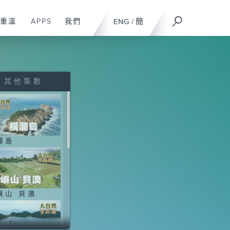
重溫
APPS
我們
ENG
/
簡
其他集數
瀾島
嶼山 貝澳