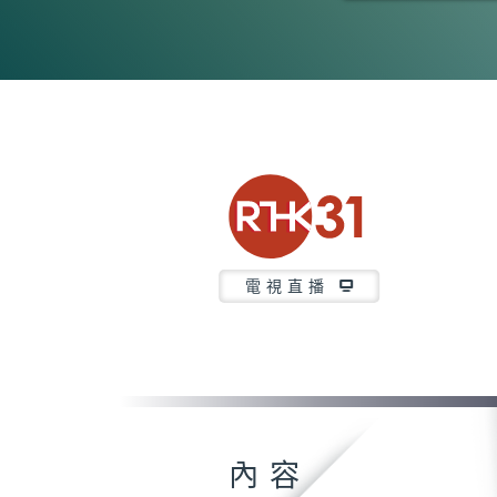
0
seconds
of
23
minutes,
7
seconds
Volume
90%
電視直播
內容