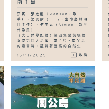
南丫島
嘉賓：張進翹（Manson，歌
手）、梁恩尉（ Iris，生命叢林項
目主任）、何美思（Aimee，新生
代漁民）
《大自然零距離》第四集帶您探訪
香港第四大島嶼—南丫島。南丫島
的索罟灣，蘊藏著豐富的自然生...
15/11/2025
收看