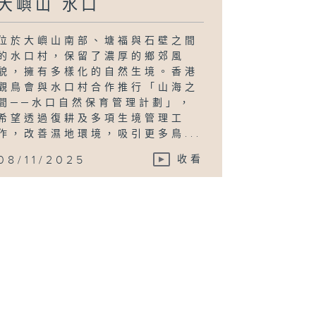
大嶼山 水口
位於大嶼山南部、塘福與石壁之間
的水口村，保留了濃厚的鄉郊風
貌，擁有多樣化的自然生境。香港
觀鳥會與水口村合作推行「山海之
間──水口自然保育管理計劃」，
希望透過復耕及多項生境管理工
作，改善濕地環境，吸引更多鳥...
08/11/2025
收看