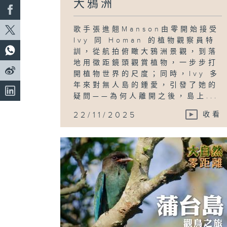
大鴉洲
歌手張進翹Manson由零開始接受
Ivy 同 Homan 的植物觀察員特
訓，從航拍俯瞰大鴉洲景觀，到落
地用徵距鏡頭觀賞植物，一步步打
開植物世界的尺度；同時，Ivy 多
年來對無人島的鍾愛，引發了她的
疑問——為何人離開之後，島上...
22/11/2025
收看