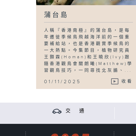
蒲台島
人稱『香港南極』的蒲台島，是每
年遷徙季候鳥飛越海洋前的一個重
要補給站，也是香港觀賞季候鳥的
一大熱點。今集節目，植物研究員
王顥霖(Homan)和王曉欣(Ivy)跟
隨香港觀鳥會關朗曦(Matthew)學
習觀鳥技巧，一同尋找北灰鶲、...
01/11/2025
收看
交 通