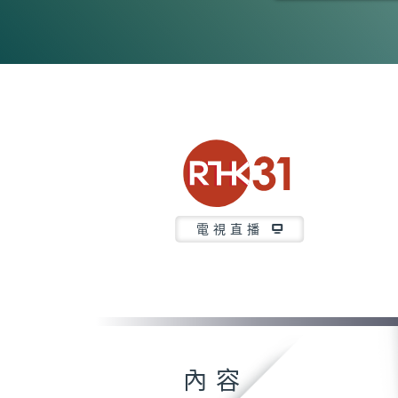
0
seconds
of
15
minutes,
7
seconds
Volume
90%
電視直播
內容