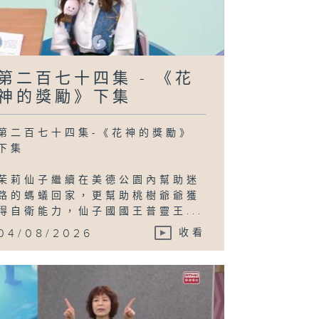
二百六十七集 -
玩轉星期五】
你猜我估大電
」「拼出一百種
第二百七十四集 - 《花
情」
神的獎勵》下集
第二百七十四集-《花神的獎勵》
下集
二百六十六集 -
嘉賓來了】踢躂
老師-郭偉傑
en Sir）
茉莉仙子繼續在美德公園內幫助迷
路的螞蟻回家，更幫助桃樹爺爺獲
得自衛能力，仙子國國王普靈王...
04/08/2026
收看