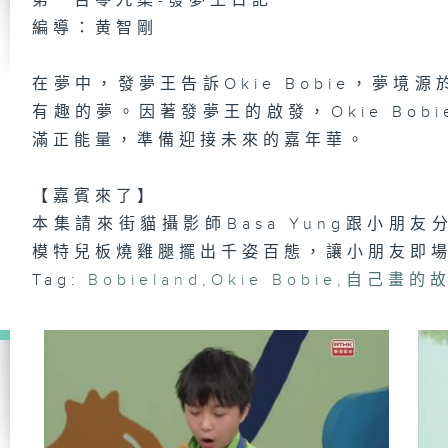
第一百零九集-發夢王日記
編導：黄智剛
第
在夢中，發夢王告訴Okie Bobie，夢
【
J
有趣的夢。因著發夢王的啟發，Okie Bo
【
周
滿正能量，準備迎接未來的嘉年華。
【嘉賓來了】
本集請來街貓攝影師Basa Yung跟小朋
第
《
模特兒板燒雞腿擺出千姿百態，讓小朋友即
晚
Tag:
Bobieland
,
Okie Bobie
,
自己畫的
第
《
晚
慢