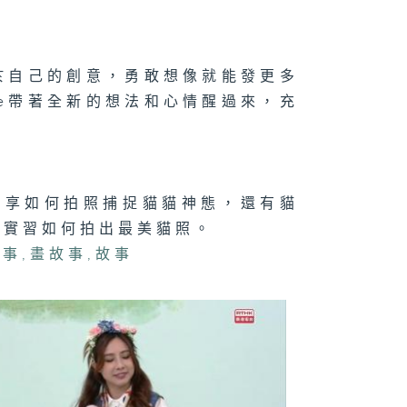
二百七十集 -
境源於自己的創意，勇敢想像就能發更多
手作Easy
ob】手作漁燈/
bie帶著全新的想法和心情醒過來，充
跟住Wheel 仔
圍Look】狐獴
友分享如何拍照捕捉貓貓神態，還有貓
二百六十九集 -
還要等100個夜
場實習如何拍出最美貓照。
》- 享受當下
故事
,
畫故事
,
故事
二百六十八集 -
還要等100個夜
》- 時間有快有
？