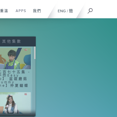
重溫
APPS
我們
ENG
/
簡
其他集數
二百七十五集 -
手作Easy
ob】 盆栽磨菇
Yummy
ime】仲夏蝴蝶
二百七十四集 -