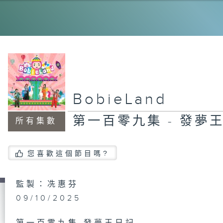
《
集
第
《
集
BobieLand
第一百零九集 - 發夢
所有集數
第
【
力
您喜歡這個節目嗎?
監製：冼惠芬
第
09/10/2025
【
語