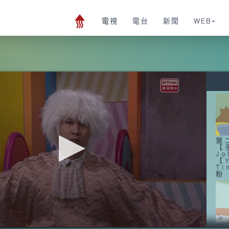
電視
電台
新聞
WEB+
第
【
J
【
T
粉
第