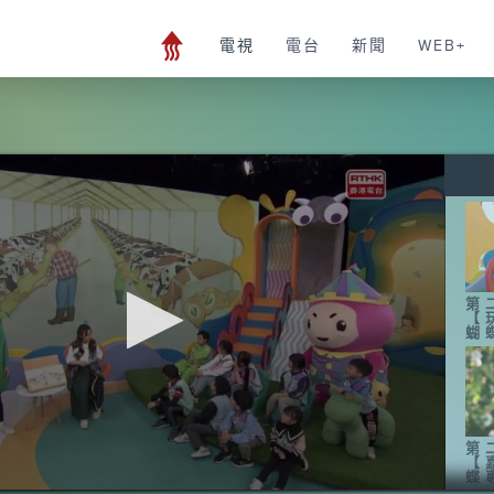
電視
電台
新聞
WEB+
第
【
蝴
第
【
蝶