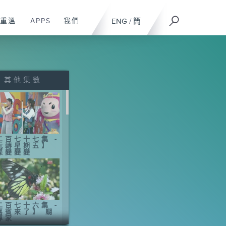
重溫
APPS
我們
ENG
/
簡
其他集數
二百七十七集 -
玩轉星期五】
蝶變變變
二百七十六集 -
嘉賓來了】 蝴
專家