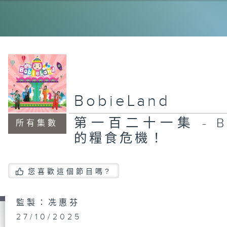
第
【
J
【
T
粉
BobieLand
第一百二十一集 - Bob
所有集數
第
的糧食危機！
《
集
您喜歡這個節目嗎?
第
監製：冼惠芬
《
集
27/10/2025