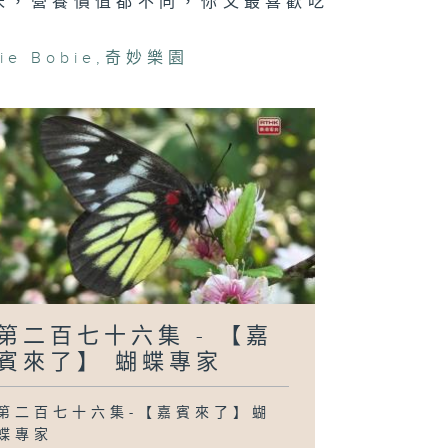
米，營養價值都不同，你又最喜歡吃
二百六十九集 -
還要等100個夜
ie Bobie
,
奇妙樂園
》- 享受當下
二百六十八集 -
還要等100個夜
》- 時間有快有
？
第二百七十六集 - 【嘉
賓來了】 蝴蝶專家
第二百七十六集-【嘉賓來了】蝴
蝶專家