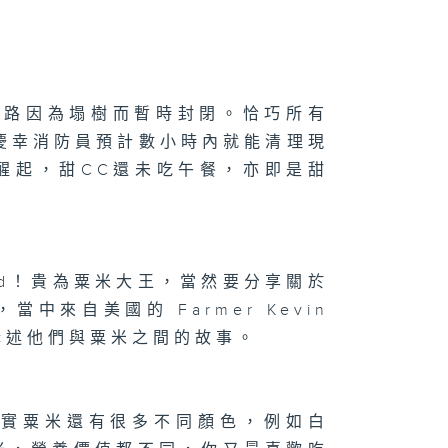
二百七十二集 -
玩轉星期五】眼
大挑戰
 的道路因為塌樹而暫時封閉。恰巧所有
機！慶幸消防員預計數小時內就能清理現
醒起，甜CC還未吃午餐，亦即是甜
二百七十一集 -
嘉賓來了】用手
唱歌
and！貴為粟米大王，當然要分享關於
來自美國的 Farmer Kevin
二百七十集 -
，講述他們與粟米之間的故事。
手作Easy
ob】手作漁燈/
跟住Wheel 仔
圍Look】狐獴
其實粟米還有很多不同顏色，例如白