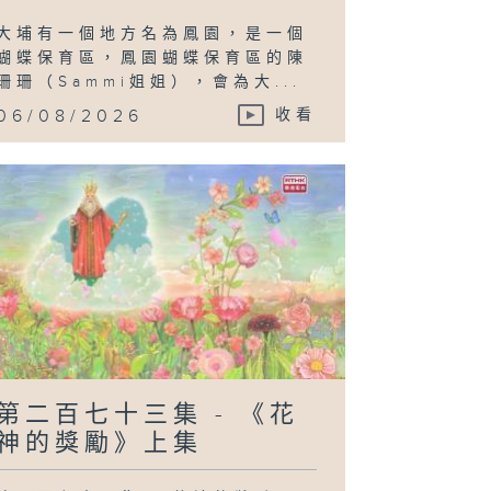
大埔有一個地方名為鳳園，是一個
蝴蝶保育區，鳳園蝴蝶保育區的陳
珊珊（Sammi姐姐），會為大...
06/08/2026
收看
第二百七十三集 - 《花
神的獎勵》上集