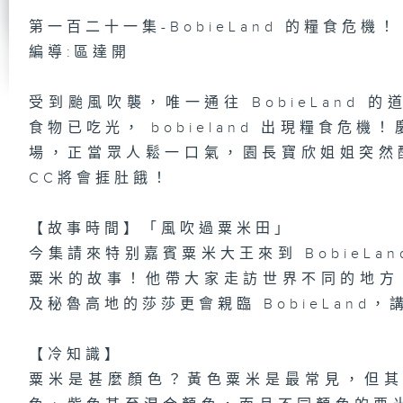
第一百二十一集-BobieLand 的糧食危機！
編導:區達開
第
【
力
受到颱風吹襲，唯一通往 BobieLand
食物已吃光， bobieland 出現糧食危
場，正當眾人鬆一口氣，園長寶欣姐姐突然
CC將會捱肚餓！
第
【
語
【故事時間】「風吹過粟米田」
今集請來特别嘉賓粟米大王來到 BobieL
粟米的故事！他帶大家走訪世界不同的地方，當中
第
及秘魯高地的莎莎更會親臨 BobieLand
【
J
【
周
【冷知識】
粟米是甚麼顏色？黃色粟米是最常見，但