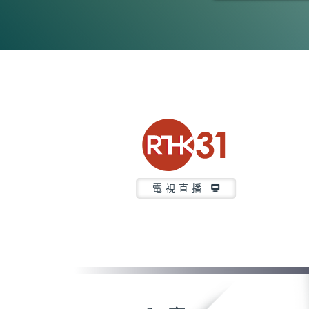
0
seconds
of
15
minutes,
7
seconds
Volume
90%
電視直播