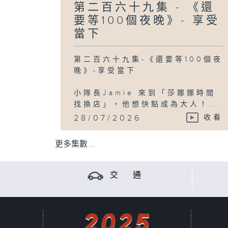
第二百六十九集 - 《還
要等100個夜晚》- 享受
當下
第二百六十九集-《還要等100個夜
晚》-享受當下
小隊長Jamie 來到「莎娜娜時間
找換店」，他想快點成為大人！...
28/07/2026
收看
更多集數 ...
交 通