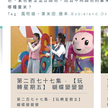
色、紫色甚至混合顏色，而且不同顏色的粟
哪種粟米？
第
《
Tag:
風吹過，栗米田
,
繪本
,
Bobieland
,
Ok
晚
第
《
晚
慢
第二百七十七集 - 【玩
轉星期五】 蝴蝶變變變
第二百七十七集-【玩轉星期五】
蝴蝶變變變