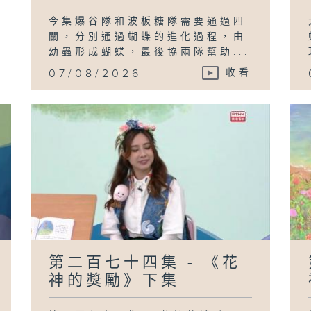
今集爆谷隊和波板糖隊需要通過四
關，分別通過蝴蝶的進化過程，由
幼蟲形成蝴蝶，最後協兩隊幫助...
07/08/2026
收看
第二百七十四集 - 《花
神的獎勵》下集