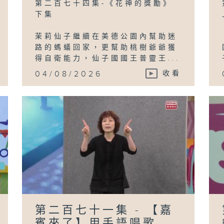
第二百七十四集-《花神的獎勵》
下集
茉莉仙子繼續在美德公園內幫助迷
路的螞蟻回家，更幫助桃樹爺爺獲
得自衛能力，仙子國國王普靈王...
04/08/2026
收看
第二百七十一集 - 【嘉
賓來了】用手語唱歌