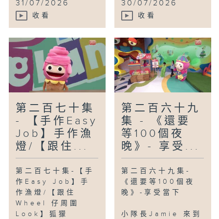
31/07/2026
30/07/2026
收看
收看
第二百七十集
第二百六十九
- 【手作Easy
集 - 《還要
Job】手作漁
等100個夜
燈/【跟住...
晚》- 享受...
第二百七十集-【手
第二百六十九集-
作Easy Job】手
《還要等100個夜
作漁燈/【跟住
晚》-享受當下
Wheel 仔周圍
Look】狐獴
小隊長Jamie 來到