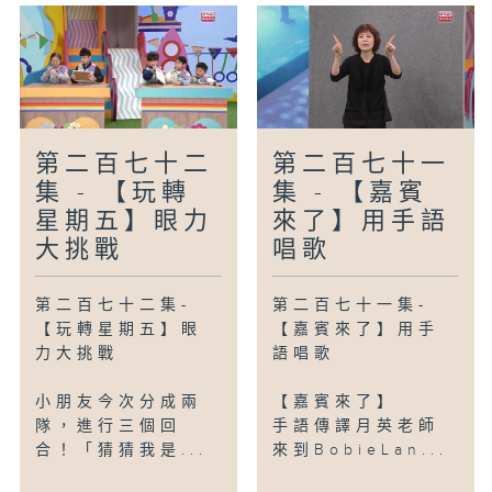
第二百七十二
第二百七十一
集 - 【玩轉
集 - 【嘉賓
星期五】眼力
來了】用手語
大挑戰
唱歌
第二百七十二集-
第二百七十一集-
【玩轉星期五】眼
【嘉賓來了】用手
力大挑戰
語唱歌
小朋友今次分成兩
【嘉賓來了】
隊，進行三個回
手語傳譯月英老師
合！「猜猜我是...
來到BobieLan...