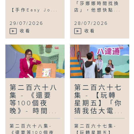
「莎娜娜時間找換
【手作Easy Jo...
店」，他想快點...
29/07/2026
28/07/2026
收看
收看
第二百六十八
第二百六十七
集 - 《還要
集 - 【玩轉
等100個夜
星期五】「你
晚》- 時間...
猜我估大電...
第二百六十八集-
第二百六十七集-
《還要等100個夜
【玩轉星期五】