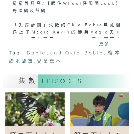
星星與月亮/【跟住Wheel仔周圍Look】
丹頂鶴及藍鶴
「失蹤計劃」失敗的Okie Bobie無意間
遇上了Magic Kevin的徒弟Magic天。
Magic天在聽了Okie Bobie講述事情的
更多...
來龍去脈後，決定利用魔術幫助Okie
Tag:
BobieLand
,
Okie Bobie
,
繪本
,
Bobie隱身。
繪本故事
,
兒童繪本
【手作Easy Job】我的星星與月亮
因為大家都喜歡天上的星星和月亮，於是園
集數
EPISODES
長Sarah姐姐就利用簡單的材料教大家製作
屬於自己獨一無二的星星與月亮。
【冷知識】一閃一閃小星星
經常聽到「一閃一閃小星星」，但原來星星
是不會閃的。那為甚麼我們看向天上的星星
時，會覺得星星在閃呢？