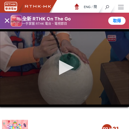
ENG
/
簡
×
全新 RTHK On The Go
取得
一手掌握 RTHK 電台、電視節目
0
seconds
of
15
minutes,
6