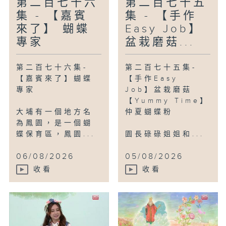
第二百七十六
第二百七十五
編導：余穎思
集 - 【嘉賓
集 - 【手作
來了】 蝴蝶
Easy Job】
專家
盆栽磨菇...
第二百七十六集-
第二百七十五集-
【嘉賓來了】蝴蝶
【手作Easy
專家
Job】盆栽磨菇
【Yummy Time】
大埔有一個地方名
仲夏蝴蝶粉
為鳳園，是一個蝴
蝶保育區，鳳園...
園長碌碌姐姐和...
06/08/2026
05/08/2026
收看
收看