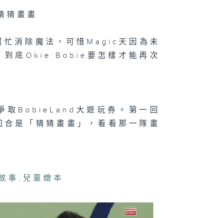
猜猜畫畫
二百七十一集 -
天幫忙消除魔法，可惜Magic天因為未
嘉賓來了】用手
唱歌
到底Okie Bobie要怎樣才能再次
二百七十集 -
手作Easy
BobieLand大遊玩券。第一回
ob】手作漁燈/
跟住Wheel 仔
回合是「猜猜畫畫」，看看那一隊畫
圍Look】狐獴
二百六十九集 -
故事
,
兒童繪本
還要等100個夜
》- 享受當下