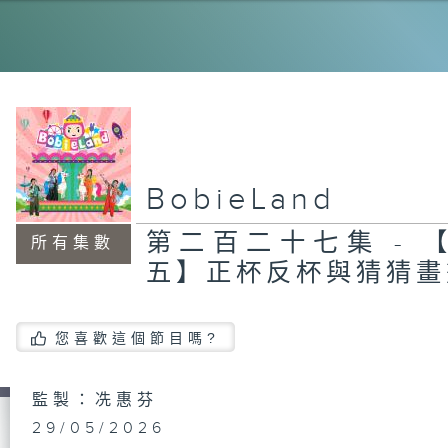
T
粉
第
《
集
BobieLand
第二百二十七集 - 
所有集數
第
五】正杯反杯與猜猜畫
《
集
您喜歡這個節目嗎?
第
監製：冼惠芬
【
力
29/05/2026