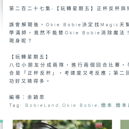
第二百二十七集-【玩轉星期五】正杯反杯與
第
誤會解開後，Okie Bobie決定找Magic
【
語
學滿師，竟然不能替Okie Bobie消除魔法！
現身呢？
【玩轉星期五】
第
【
八位小朋友分成兩隊，進行兩個回合比賽，爭取
J
【
合是「正杯反杯」，考速度又考反應；第二
周
功好又猜得多。
編導：余穎思
第
Tag:
BobieLand
,
Okie Bobie
,
繪本
,
繪本
《
晚