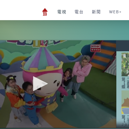
電視
電台
新聞
WEB+
第
【
蝶
第
【
J
【