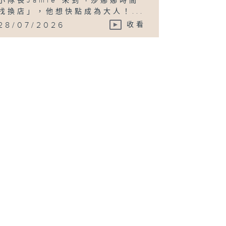
小隊長Jamie 來到「莎娜娜時間
找換店」，他想快點成為大人！...
28/07/2026
收看