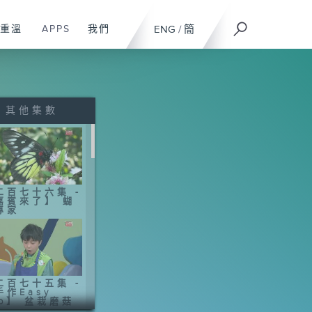
重溫
APPS
我們
ENG
/
簡
其他集數
二百七十六集 -
嘉賓來了】 蝴
專家
二百七十五集 -
手作Easy
ob】 盆栽磨菇
Yummy