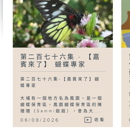
第
《
晚
慢
第
第二百七十六集 - 【嘉
【
「
賓來了】 蝴蝶專家
視
表
第二百七十六集-【嘉賓來了】蝴
蝶專家
大埔有一個地方名為鳳園，是一個
蝴蝶保育區，鳳園蝴蝶保育區的陳
珊珊（Sammi姐姐），會為大...
06/08/2026
收看