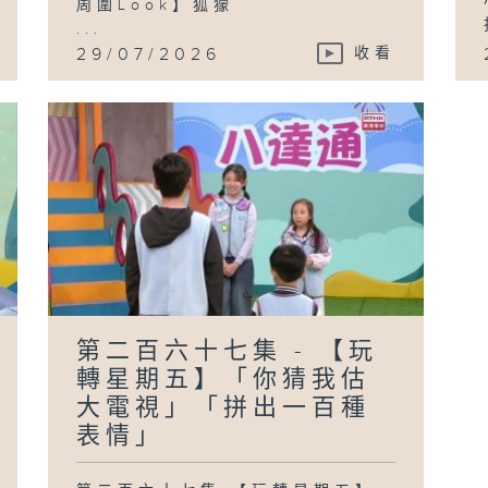
周圍Look】狐獴
...
29/07/2026
收看
第二百六十七集 - 【玩
轉星期五】「你猜我估
大電視」「拼出一百種
表情」