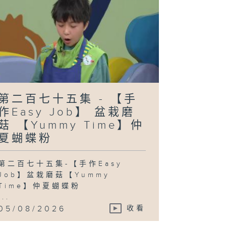
二百六十八集 -
還要等100個夜
》- 時間有快有
？
二百六十七集 -
第二百七十五集 - 【手
玩轉星期五】
你猜我估大電
作Easy Job】 盆栽磨
」「拼出一百種
情」
菇 【Yummy Time】仲
夏蝴蝶粉
第二百七十五集-【手作Easy
Job】盆栽磨菇【Yummy
Time】仲夏蝴蝶粉
...
05/08/2026
收看