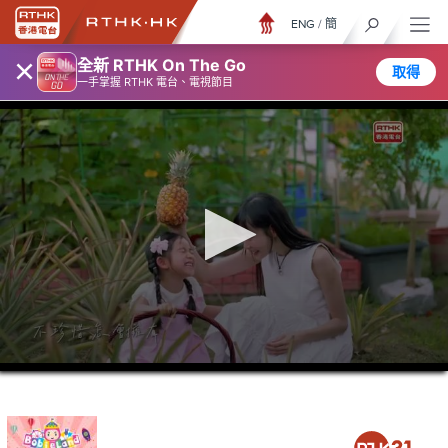
ENG
/
簡
×
全新 RTHK On The Go
取得
一手掌握 RTHK 電台、電視節目
0
seconds
of
15
minutes,
6