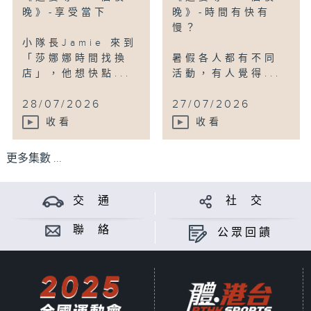
晚》-享受當下
晚》-時間有快有
慢？
小隊長Jamie 來到
「莎娜娜時間找換
暑假各人都有不同
店」，他想快點...
活動，有人覺得...
28/07/2026
27/07/2026
收看
收看
更多集數 ...
交 通
社 交
聯 絡
公眾回饋