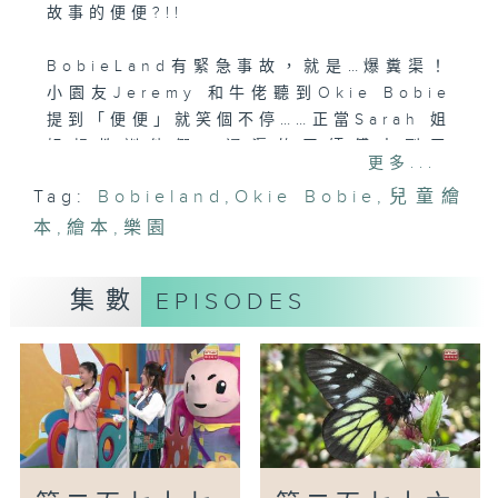
故事的便便?!!
BobieLand有緊急事故，就是…爆糞渠！
小園友Jeremy 和牛佬聽到Okie Bobie
提到「便便」就笑個不停……正當Sarah 姐
姐想教訓他們，通渠的天師傅來到了
更多...
BobieLand，原來他有很多關於便便的見
Tag:
Bobieland
,
Okie Bobie
,
兒童繪
聞和故事可以跟小朋友分享。
本
,
繪本
,
樂園
【故事時間】《這是誰的便便》上集
兩隻小老鼠最喜歡的話題就是「便便」！老
集數
EPISODES
鼠爸爸計劃帶他們去動物園，小老鼠十分興
奮，不過爸爸強調不要聽到他們再談論「便
便」，兩隻小老鼠能做到嗎？
編導：吳諾雯