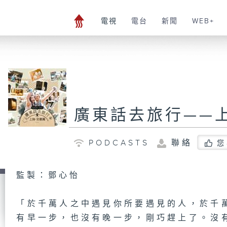
電視
電台
新聞
WEB+
廣東話去旅行——
PODCASTS
聯絡
您
監製：鄧心怡
「於千萬人之中遇見你所要遇見的人，於千
有早一步，也沒有晚一步，剛巧趕上了。沒