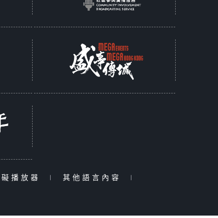
障礙播放器
|
其他語言內容
|