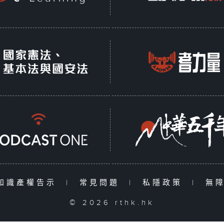
知識產權告示
|
常見問題
|
私隱政策
|
無
© 2026 rthk.hk