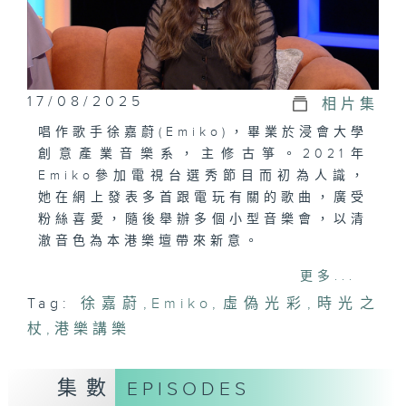
17/08/2025
相片集
唱作歌手徐嘉蔚(Emiko)，畢業於浸會大學
創意產業音樂系，主修古箏。2021年
Emiko參加電視台選秀節目而初為人識，
她在網上發表多首跟電玩有關的歌曲，廣受
粉絲喜愛，隨後舉辦多個小型音樂會，以清
澈音色為本港樂壇帶來新意。
更多...
今集《港樂‧講樂》Emiko會親身演繹
Tag:
徐嘉蔚
,
Emiko
,
虛偽光彩
,
時光之
《虛偽光彩》和《時光之杖》，將兩大遊戲
杖
道具，幻化成清新療癒的樂曲。
,
港樂講樂
主持
集數
EPISODES
阮偉倫、周卓盈