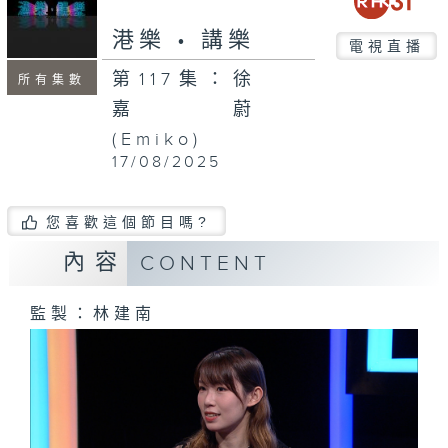
seconds
港樂 • 講樂
電視直播
第117集：徐
所有集數
嘉蔚
(Emiko)
17/08/2025
您喜歡這個節目嗎?
內容
CONTENT
監製：林建南