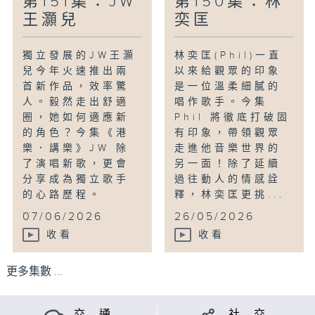
第151集：JW
第150集：林
王灝兒
奕匡
獨立發展的JW王灝
林奕匡(Phil)一直
兒今年火速推出兩
以來給觀眾的印象
首新作品，效率驚
是一位溫柔細膩的
人。毅然走出舒適
唱作歌手。今集
圈，她如何適應新
Phil 將徹底打破固
的角色？今集《港
有印象，帶領觀眾
樂．講樂》JW 除
走進他音樂世界的
了演唱新歌，更會
另一面！除了延續
分享成為獨立歌手
過往動人的情感詮
的心路歷程。
釋，林奕匡更挑...
...
07/06/2026
26/05/2026
收看
收看
更多集數 ...
交 通
社 交