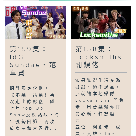
歌曲：
《虛偽光彩》
《時光之杖》
第159集：
第158集：
IdG
Locksmiths
Sundae、范
開鎖佬
卓賢
如果覺得生活充滿
枷鎖、透不過氣，
期間限定企劃，
那就讓本地樂隊—
《港樂．講樂》再
Locksmiths 開鎖
次走出錄影廠。繼
佬，用音樂幫你打
上年Pop Up
開心鎖，釋放壓
Show反應熱烈，今
力！
年強勢回歸，再次
五位「開鎖佬」成
於商場和大家近...
員，大雄、Tom...