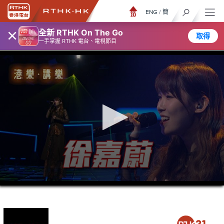
ENG
/
簡
×
全新 RTHK On The Go
取得
一手掌握 RTHK 電台、電視節目
0
seconds
of
25
minutes,
7