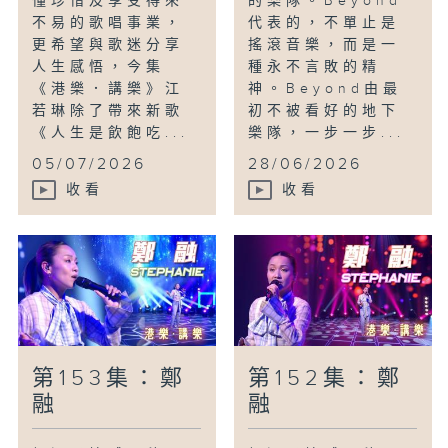
懂珍惜及享受得來
的樂隊。Beyond
不易的歌唱事業，
代表的，不單止是
更希望與歌迷分享
搖滾音樂，而是一
人生感悟，今集
種永不言敗的精
《港樂．講樂》江
神。Beyond由最
若琳除了帶來新歌
初不被看好的地下
《人生是飲飽吃...
樂隊，一步一步...
05/07/2026
28/06/2026
收看
收看
第153集：鄭
第152集：鄭
融
融