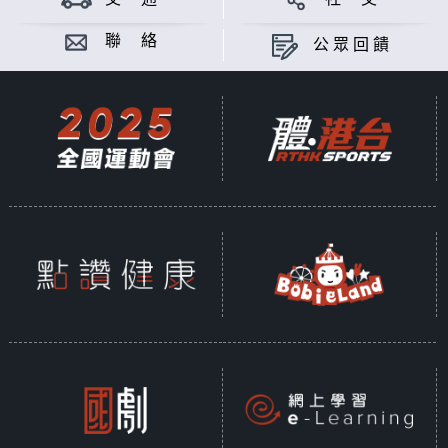
聯 絡
公眾回饋