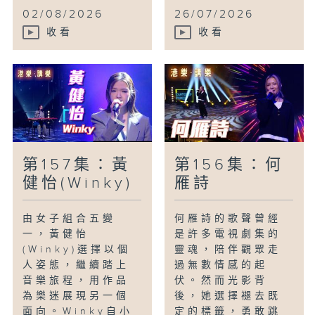
02/08/2026
26/07/2026
收看
收看
第157集：黃
第156集：何
健怡(Winky)
雁詩
由女子組合五變
何雁詩的歌聲曾經
一，黃健怡
是許多電視劇集的
(Winky)選擇以個
靈魂，陪伴觀眾走
人姿態，繼續踏上
過無數情感的起
音樂旅程，用作品
伏。然而光影背
為樂迷展現另一個
後，她選擇褪去既
面向。Winky自小
定的標籤，勇敢跳