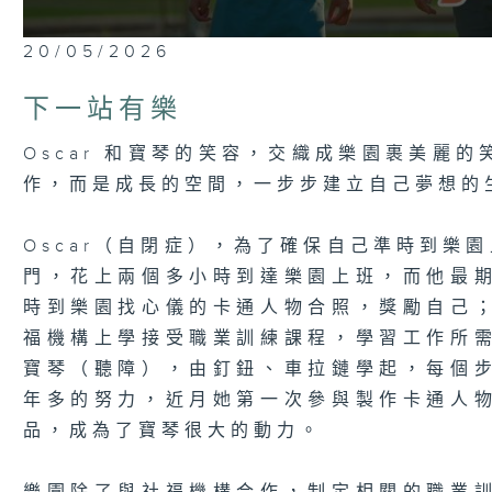
0
20/05/2026
seconds
of
5
下一站有樂
minutes,
7
seconds
Volume
Oscar 和寶琴的笑容，交織成樂園裹美麗
90%
作，而是成長的空間，一步步建立自己夢想的
Oscar（自閉症），為了確保自己準時到樂
門，花上兩個多小時到達樂園上班，而他最
時到樂園找心儀的卡通人物合照，獎勵自己
福機構上學接受職業訓練課程，學習工作所
寶琴（聽障），由釘鈕、車拉鏈學起，每個
年多的努力，近月她第一次參與製作卡通人
品，成為了寶琴很大的動力。