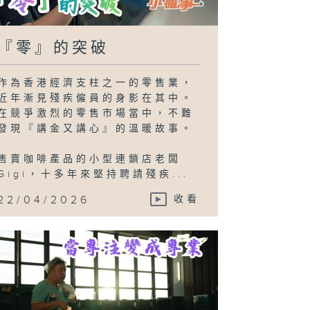
『零』的突破
作為香港經濟支柱之一的零售業，
近年漸見殘疾僱員的身影在其中。
在競爭激烈的零售市場當中，不難
發現『講金又講心』的溫暖故事。
售賣咖啡產品的小型連鎖店老闆
Gigi，十多年來堅持聘請殘疾...
22/04/2026
收看