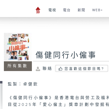
電視
電台
新聞
WEB+
傷健同行小僱事
所有集數
聯絡
您喜歡這個節目嗎?
監製：卓健欽
《傷健同行小僱事》是香港電台與勞工及福
目從2025年「愛心僱主」獎章計劃中發掘