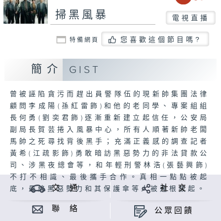
掃黑風暴
電視直播
您喜歡這個節目嗎?
特備網頁
簡介
GIST
曾被誣陷貪污而趕出員警隊伍的現新帥集團法律
顧問李成陽(孫紅雷飾)和他的老同學、專案組組
長何勇(劉奕君飾)逐漸重新建立起信任，公安局
副局長賀芸捲入風暴中心，所有人順著新帥老闆
馬帥之死尋找背後黑手；充滿正義感的調查記者
黃希(江疏影飾)勇敢暗訪黑惡勢力的非法貸款公
司、涉黑夜總會等，和年輕刑警林浩(張藝興飾)
不打不相識、最後攜手合作。真相一點點被起
交 通
社 交
底，最終黑惡勢力和其保護傘等人被連根拔起。
聯 絡
公眾回饋