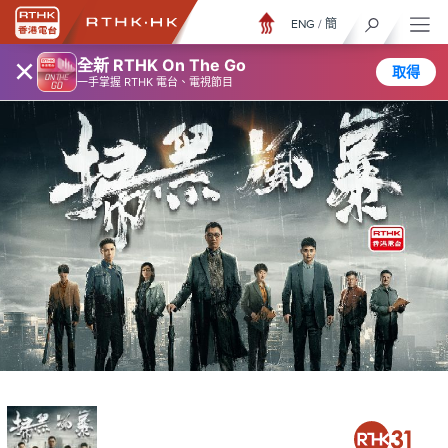
ENG
/
簡
×
全新 RTHK On The Go
取得
一手掌握 RTHK 電台、電視節目