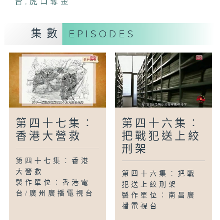
台
,
虎口奪金
集數
EPISODES
第四十七集︰
第四十六集︰
香港大營救
把戰犯送上絞
刑架
第四十七集︰香港
大營救
第四十六集︰把戰
製作單位︰香港電
犯送上絞刑架
台/廣州廣播電視台
製作單位︰南昌廣
播電視台