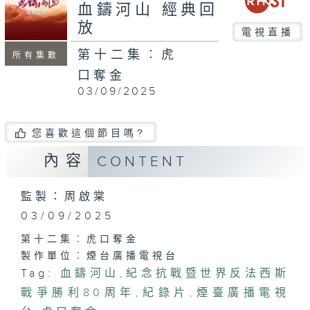
seconds
血鑄河山 經典回
放
電視直播
第十二集︰虎
所有集數
口奪金
03/09/2025
您喜歡這個節目嗎?
內容
CONTENT
監製：周啟棠
03/09/2025
第十二集︰虎口奪金
製作單位︰煙台廣播電視台
Tag:
血鑄河山
,
紀念抗戰暨世界反法西斯
戰爭勝利80周年
,
紀錄片
,
煙臺廣播電視