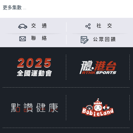
更多集數 ...
交 通
社 交
聯 絡
公眾回饋