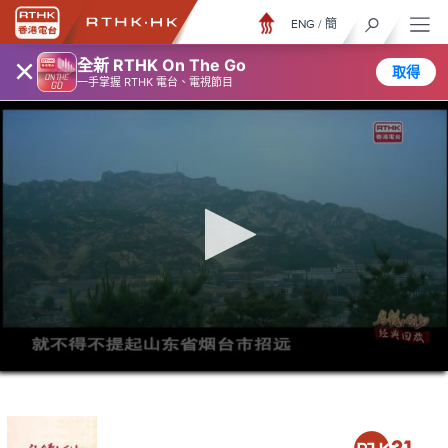
ENG
/
簡
×
全新 RTHK On The Go
取得
一手掌握 RTHK 電台、電視節目
0
seconds
of
28
minutes,
22