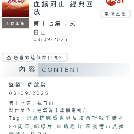
seconds
血鑄河山 經典回
放
電視直播
第十七集︰抗
所有集數
日山
08/09/2025
您喜歡這個節目嗎?
內容
CONTENT
監製：周啟棠
08/09/2025
第十七集︰抗日山
製作單位︰連雲港市廣播電視台
Tag:
紀念抗戰暨世界反法西斯戰爭勝利
80周年
,
紀錄片
,
血鑄河山
,
連雲港市廣播