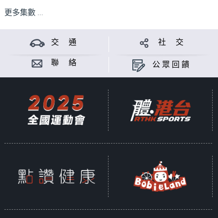
更多集數 ...
交 通
社 交
聯 絡
公眾回饋