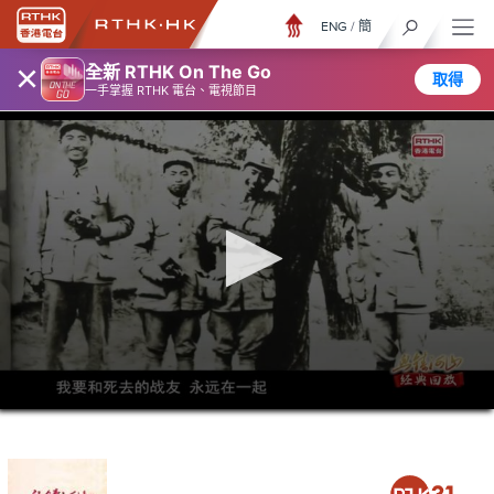
ENG
/
簡
×
全新 RTHK On The Go
取得
一手掌握 RTHK 電台、電視節目
0
seconds
of
28
minutes,
7