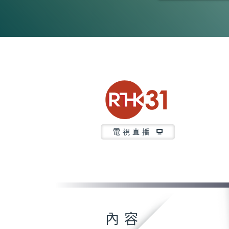
0
seconds
of
30
minutes,
6
seconds
Volume
90%
電視直播
內容