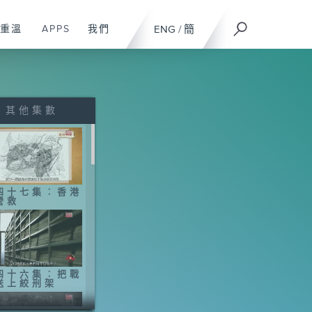
重溫
APPS
我們
ENG
/
簡
其他集數
四十七集︰香港
營救
四十六集︰把戰
送上絞刑架