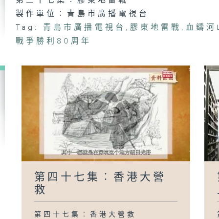
第三十七集︰膠東地雷戰
製作單位︰青島市廣播電視台
Tag:
青島市廣播電視台
,
膠東地雷戰
,
血鑄河
戰爭勝利80周年
第
弦
第
屠
第
東
第四十七集︰香港大營
救
第四十七集︰香港大營救
第