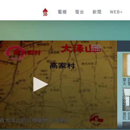
電視
電台
新聞
WEB+
第
大
第
犯