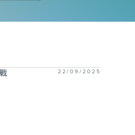
四十五集︰勝利
四十四集︰新的
征
22/09/2025
戰
四十三集︰鐵橋
憶
四十二集︰澳門
日救亡