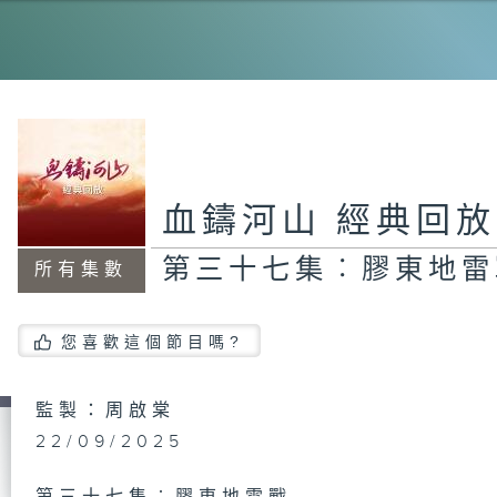
第
日
第
血鑄河山 經典回放
遠
第三十七集︰膠東地雷
所有集數
第
您喜歡這個節目嗎?
記
監製：周啟棠
22/09/2025
第
抗