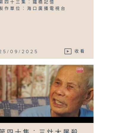
第四十三集︰鐵橋記憶
製作單位︰海口廣播電視台
25/09/2025
收看
第四十集︰三灶大屠殺