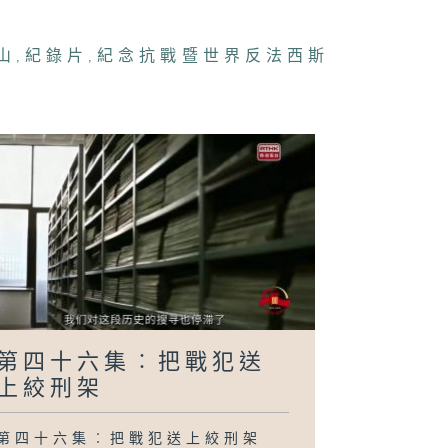
山
,
紀錄片
,
紀念抗戰暨世界反法西斯
四十一集︰烽火
歌
四十集︰三灶大
殺
三十九集︰喋血
江
第四十六集︰把戰犯送
上絞刑架
第四十六集︰把戰犯送上絞刑架
三十八集︰尋訪