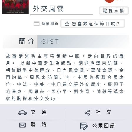
外交風雲
電視直播
您喜歡這個節目嗎?
特備網頁
簡介
GIST
故事講述毛主席帶領新中國，走向世界的歲
月。 以新中國誕生為起點，講述毛澤東訪蘇、
朝鮮戰爭中美博弈、日內瓦會議、萬隆會議、金
門炮擊、周恩來訪問非洲、中國恢復聯合國席
位、中法、中美、中日建交等外交歷史，展現了
毛澤東、周恩來、鄧小平、劉少奇、陳毅等革命
家的胸襟和外交技巧。
交 通
社 交
聯 絡
公眾回饋