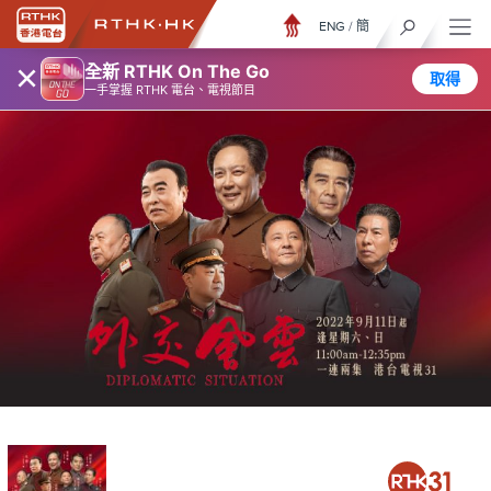
ENG
/
簡
×
全新 RTHK On The Go
取得
一手掌握 RTHK 電台、電視節目