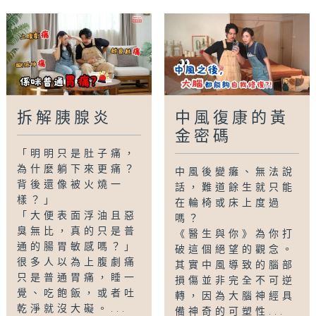
主持：董光達醫生、羅鈺文
嘉賓：司徒偉基教授（港大醫學院臨床醫學學院
內科學系李國賢基金教授（腸胃學））
Tag:
胰腺炎
,
胃痛
,
上腹痛
,
背痛
,
嘔吐
,
脂肪瀉
,
胰臟癌
,
糖尿病
拆解胰腺炎
中風復康的黃
金密碼
「明明只是肚子痛，
為什麼躺下來更痛？
中風後變癱、無法說
背後還像被火燒一
話，難道餘生就只能
樣？」
在輪椅或床上度過
「大便表面浮油且惡
嗎？
臭無比，真的只是普
《醫生與你》為你打
通的腸胃敏感嗎？」
破這個絕望的觀念。
很多人以為上腹劇痛
其實中風導致的腦部
只是普通胃痛，睡一
損傷並非完全不可逆
覺、吃飽飯，或者吐
轉，因為大腦神經具
乾淨就沒大礙。...
備神奇的可塑性...