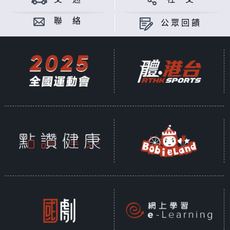
聯 絡
公眾回饋