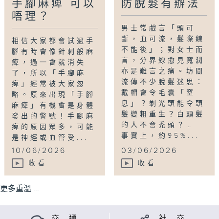
手腳麻痺 可以
防脫髮有辦法
唔理？
男士常戲言「頭可
斷，血可流，髮際線
相信大家都會試過手
不能後」；對女士而
腳有時會像針刺般麻
言，分界線愈見寬濶
痺，過一會就消失
亦是難言之痛。坊間
了，所以「手腳麻
流傳不少脫髮迷思：
痺」經常被大家忽
戴帽會令毛囊「窒
略。原來出現「手腳
息」？剃光頭能令頭
麻痺」有機會是身體
髮變粗重生？白頭髮
發出的警號！手腳麻
的人不會禿頭？…
痺的原因眾多，可能
事實上，約95%...
是神經或血管受...
10/06/2026
03/06/2026
收看
收看
更多重溫 ...
交 通
社 交