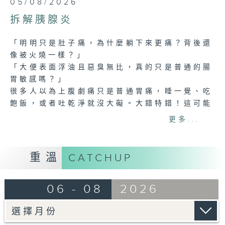
05/08/2026
seconds
of
拆解胰腺炎
24
minutes,
7
「明明只是肚子痛，為什麼躺下來更痛？背後還
seconds
像被火燒一樣？」
「大便表面浮油且惡臭無比，真的只是普通的腸
胃敏感嗎？」
很多人以為上腹劇痛只是普通胃痛，睡一覺、吃
飽飯，或者吐乾淨就沒大礙。大錯特錯！這可能
是胰腺組織正被「自我消化」的急性胰腺炎，一
更多...
旦掉以輕心，有機會引發全身炎症反應，隨時致
命！至於慢性胰腺炎則是胰腺長期反覆發炎而逐
漸纖維化、硬化，導致胰腺功能不可逆損害的一
重溫
CATCHUP
種疾病。
今集嘉賓醫生將分享辨別胰腺炎與普通胃痛的實
06 - 08
2026
用秘訣，講解膽石、高血脂、酗酒等隱形發病誘
因，並解構慢性胰腺炎如何一步步引發糖尿病與
胰臟癌的連鎖反應。