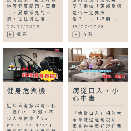
道等健康問題。事實
問？例如「頭部受傷
上，夏季常見的不
是否一定要照
適，往往與生活...
腦？」、「撞到...
22/07/2026
15/07/2026
收看
收看
健身危與機
病從口入，小
心中毒
近年香港掀起跨世代
「操Fit」熱潮，不
「病從口入」相信大
少人都信奉「No
家都聽過這句說話，
pain, no gain」
但食物中毒卻常在我