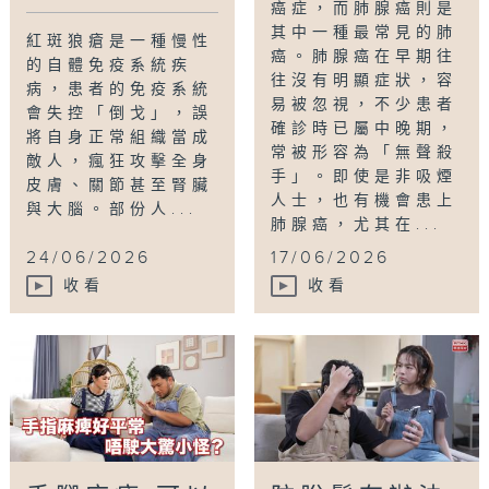
癌症，而肺腺癌則是
其中一種最常見的肺
紅斑狼瘡是一種慢性
癌。肺腺癌在早期往
的自體免疫系統疾
往沒有明顯症狀，容
病，患者的免疫系統
易被忽視，不少患者
會失控「倒戈」，誤
確診時已屬中晚期，
將自身正常組織當成
常被形容為「無聲殺
敵人，瘋狂攻擊全身
手」。即使是非吸煙
皮膚、關節甚至腎臟
人士，也有機會患上
與大腦。部份人...
肺腺癌，尤其在...
24/06/2026
17/06/2026
收看
收看