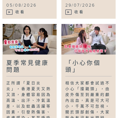
05/08/2026
29/07/2026
收看
收看
夏季常見健康
「小心你個
問題
頭」
正所謂「夏日炎
相信大家都會試過不
炎」，香港夏天又熱
小心「撞親頭」，由
又濕，身體容易因為
皮外傷至到嚴重的顱
高溫、出汗、冷氣溫
內出血，真是可大可
差，以及蚊蟲活躍等
小，千萬不可忽視。
因素，引發熱傷害、
關於頭部創傷，大家
皮膚感染，甚至呼吸
腦內有沒有出現疑