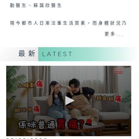
勤醫生、蘇藹欣醫生
現今都市人日漸注重生活質素，而身體狀況乃
決定一個人的生活質素水平，所以健康醫療資
更多...
訊尤為重要。《醫生與你》以多角度、全方位
讓觀眾認識各類疾病的病徵、病理根源、醫治
最新
LATEST
方案以及預防方法等，務求令觀眾可以對各種
疾病有更深了解，以減輕對疾病的擔憂及恐
懼。
0