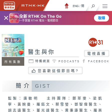
ENG
/
簡
×
全新 RTHK On The Go
取得
一手掌握 RTHK 電台、電視節目
醫生與你
電視直播
特備網頁
PODCASTS
FACEBOOK
所有集數
您喜歡這個節目嗎?
簡介
GIST
監製：唐敏明 主持團隊：鄭萃雯、梁凱
寧、黃婉曼、羅鈺文、蔡雪瑩、鄧智偉醫生、
胡志遠醫生、董光達醫生、黄秉康醫生、羅英