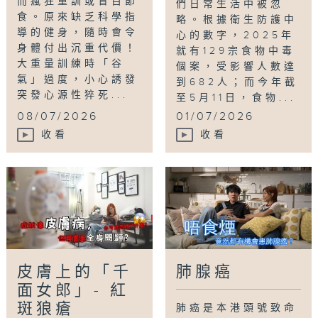
而瘋狂重訓或盲目節
們日常生活中被忽
食。原來缺乏科學指
略。根據衛生防護中
導的健身，隨時會令
心的數字，2025年
身體付出沉重代價！
就有129宗食物中毒
大重量訓練時「谷
個案，受影響人數達
氣」過度，小心誘發
到682人；而今年截
突發心源性猝死...
至5月11日，食物...
08/07/2026
01/07/2026
收看
收看
皮膚上的「千
肺腺癌
面女郎」- 紅
斑狼瘡
肺癌是本港頭號致命