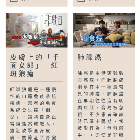
皮膚上的「千
肺腺癌
面女郎」- 紅
斑狼瘡
肺癌是本港頭號致
命癌症，而肺腺癌
則是其中一種最常
紅斑狼瘡是一種慢
見的肺癌。肺腺癌
性的自體免疫系統
在早期往往沒有明
疾病，患者的免疫
顯症狀，容易被忽
系統會失控「倒
視，不少患者確診
戈」，誤將自身正
時已屬中晚期，常
常組織當成敵人，
被形容為「無聲殺
瘋狂攻擊全身皮
手」。即使是非吸
膚、關節甚至腎臟