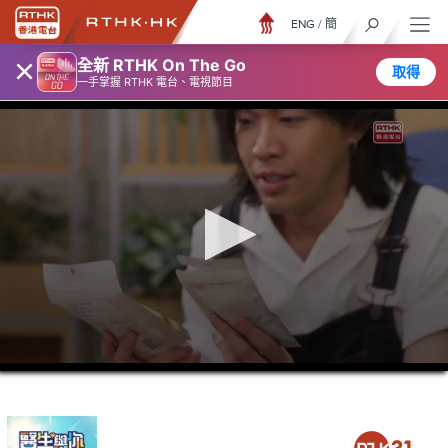
ENG
/
簡
×
全新 RTHK On The Go
取得
一手掌握 RTHK 電台、電視節目
0
seconds
of
23
minutes,
7