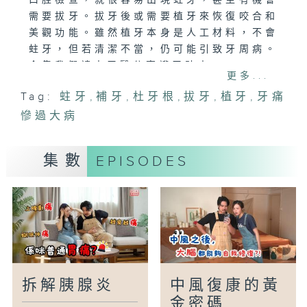
口腔檢查，就很容易出現蛀牙，甚至有機會
需要拔牙。拔牙後或需要植牙來恢復咬合和
美觀功能。雖然植牙本身是人工材料，不會
蛀牙，但若清潔不當，仍可能引致牙周病。
今集我們請來牙醫分享護牙貼士。
更多...
Tag:
蛀牙
,
補牙
,
杜牙根
,
拔牙
,
植牙
,
牙痛
主持：羅英勤醫生、黃婉曼
慘過大病
嘉賓：林宇恒教授(香港大學牙醫學院修復
齒科臨床副教授)
集數
EPISODES
拆解胰腺炎
中風復康的黃
金密碼