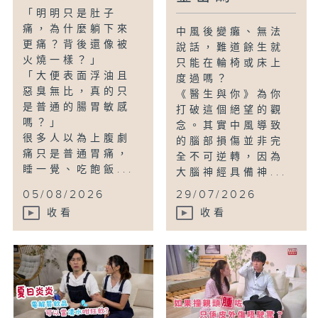
「明明只是肚子
痛，為什麼躺下來
中風後變癱、無法
更痛？背後還像被
說話，難道餘生就
火燒一樣？」
只能在輪椅或床上
「大便表面浮油且
度過嗎？
惡臭無比，真的只
《醫生與你》為你
是普通的腸胃敏感
打破這個絕望的觀
嗎？」
念。其實中風導致
很多人以為上腹劇
的腦部損傷並非完
痛只是普通胃痛，
全不可逆轉，因為
睡一覺、吃飽飯...
大腦神經具備神...
05/08/2026
29/07/2026
收看
收看