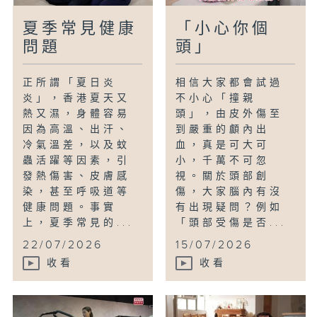
夏季常見健康
「小心你個
問題
頭」
正所謂「夏日炎
相信大家都會試過
炎」，香港夏天又
不小心「撞親
熱又濕，身體容易
頭」，由皮外傷至
因為高溫、出汗、
到嚴重的顱內出
冷氣溫差，以及蚊
血，真是可大可
蟲活躍等因素，引
小，千萬不可忽
發熱傷害、皮膚感
視。關於頭部創
染，甚至呼吸道等
傷，大家腦內有沒
健康問題。事實
有出現疑問？例如
上，夏季常見的...
「頭部受傷是否...
22/07/2026
15/07/2026
收看
收看