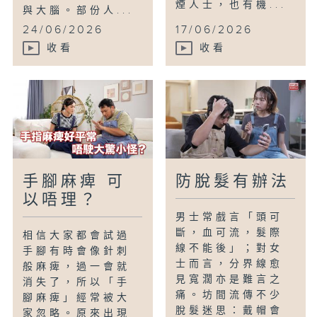
煙人士，也有機...
與大腦。部份人...
24/06/2026
17/06/2026
收看
收看
手腳麻痺 可
防脫髮有辦法
以唔理？
男士常戲言「頭可
斷，血可流，髮際
相信大家都會試過
線不能後」；對女
手腳有時會像針刺
士而言，分界線愈
般麻痺，過一會就
見寬濶亦是難言之
消失了，所以「手
痛。坊間流傳不少
腳麻痺」經常被大
脫髮迷思：戴帽會
家忽略。原來出現