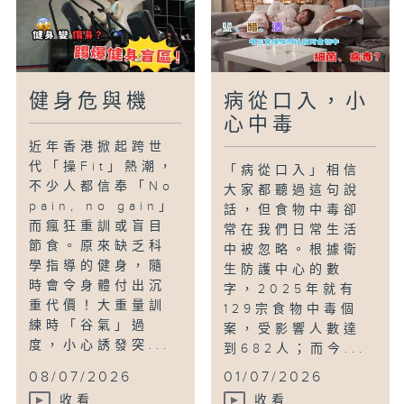
健身危與機
病從口入，小
心中毒
近年香港掀起跨世
代「操Fit」熱潮，
「病從口入」相信
不少人都信奉「No
大家都聽過這句說
pain, no gain」
話，但食物中毒卻
而瘋狂重訓或盲目
常在我們日常生活
節食。原來缺乏科
中被忽略。根據衛
學指導的健身，隨
生防護中心的數
時會令身體付出沉
字，2025年就有
重代價！大重量訓
129宗食物中毒個
練時「谷氣」過
案，受影響人數達
度，小心誘發突...
到682人；而今...
08/07/2026
01/07/2026
收看
收看