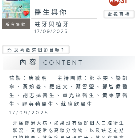
seconds
醫生與你
電視直播
蛀牙與植牙
所有集數
17/09/2025
您喜歡這個節目嗎?
內容
CONTENT
監製：唐敏明 主持團隊：鄭萃雯、梁凱
寧、黃婉曼、羅鈺文、蔡雪瑩、鄧智偉醫
生、胡志遠醫生、董光達醫生、黄秉康醫
生、羅英勤醫生、蘇藹欣醫生
17/09/2025
牙痛慘過大病，如果沒有做好個人口腔衛生
狀況，又經常吃高糖分食物，以及缺乏定期