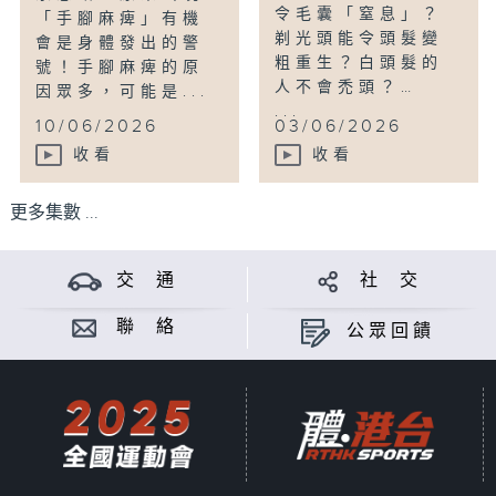
令毛囊「窒息」？
「手腳麻痺」有機
剃光頭能令頭髮變
會是身體發出的警
粗重生？白頭髮的
號！手腳麻痺的原
人不會禿頭？…
因眾多，可能是...
...
10/06/2026
03/06/2026
收看
收看
更多集數 ...
交 通
社 交
聯 絡
公眾回饋