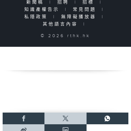
新聞稿
|
招聘
|
招標
|
知識產權告示
|
常見問題
|
私隱政策
|
無障礙播放器
|
其他語言內容
|
© 2026 rthk.hk