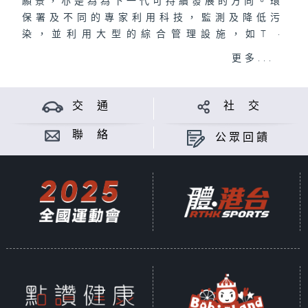
願景，亦是為為下一代可持續發展的方向。環
保署及不同的專家利用科技，監測及降低污
染，並利用大型的綜合管理設施，如T ·
PARK、O·PARK等，應對環保問題。一連15
更多...
集5分鐘的節目透過介紹不同的環保設施及當
中最新的應用的科技，提升青年對環保的意
識，鼓勵他們參與，甚至從中找到未來職業發
交 通
社 交
展的路向。
主持:李尚正、鄧月平
聯 絡
公眾回饋