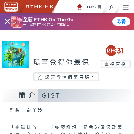
ENG
/
簡
×
全新 RTHK On The Go
取得
一手掌握 RTHK 電台、電視節目
環事覺得你最保
電視直播
您喜歡這個節目嗎?
簡介
GIST
監製：俞芷玲
「零碳排放」、「零廢堆填」是香港環保政策