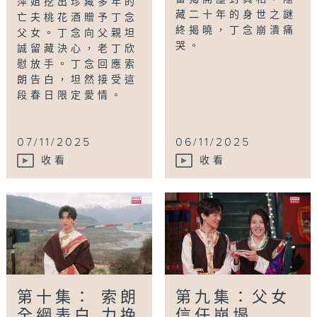
萍姐挖出珍藏多年的
藏二十年的身世之謎
亡夫桃花酒贈予丁念
終揭曉，丁念崩潰痛
父女。丁念向父親坦
哭。
誠留藏決心，老丁欣
慰放手。丁念回應索
朗告白，坦然接受這
段春日限定愛情。
07/11/2025
06/11/2025
收看
收看
第十集： 索朗
第九集：父女
全網表白 力挽
信任崩塌