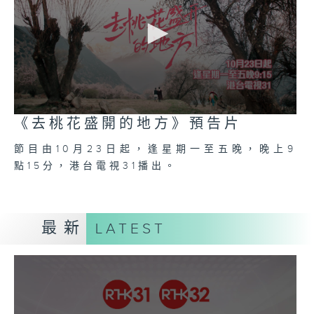
0
《去桃花盛開的地方》預告片
seconds
of
節目由10月23日起，逢星期一至五晚，晚上9
0
seconds
點15分，港台電視31播出。
最新
LATEST