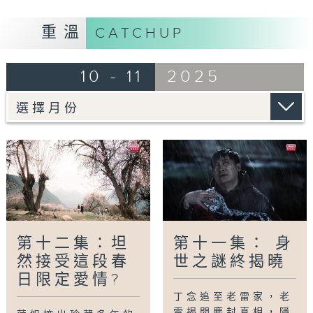
重溫
CATCHUP
10 - 11
2025
第十二集：坦
第十一集： 身
然接受這段春
世之謎終揭曉
日限定愛情?
丁念追至老雷家，老
雷揭開塵封真相，隱