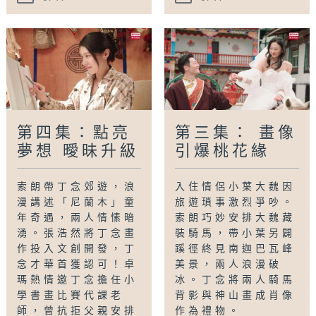
第四集：點亮
第三集： 畫像
夢想 曖昧升級
引爆桃花緣
索朗帶丁念郊遊，浪
入住情侶小葉大魏因
漫講述「尼蘭木」童
旅遊瑣事激烈爭吵。
年奇遇，兩人情愫暗
索朗巧妙安排大魏藏
湧。張浩然將丁念畫
裝騎馬，帶小葉另闢
作投入文創開發，丁
蹊徑終見南迦巴瓦峰
念才華首獲認可！卓
美景，兩人浪漫破
瑪熱情邀丁念擔任小
冰。丁念將兩人騎馬
學書畫比賽代課老
背影與神山畫成肖像
師，曾抗拒父親安排
作為禮物。