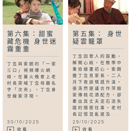
第六集：甜蜜
第五集： 身世
藏危機 身世迷
疑雲籠罩
霧重重
丁念因眾人的鼓勵，
解開心結，在教學中
丁念與索朗的「一家
重拾繪畫初心。索朗
三口」視頻爆火網
邀丁念見家長，二人
絡。在篝火晚會上老
月下夜談情感升溫。
村長突喊丁念母親名
張浩然提議合作萍姐
字「次央」，丁念身
家傳桃花酒配方，卻
世線索浮現。
牽出其丈夫泥石流失
蹤的隱密往事。老村
長記憶混亂提及...
30/10/2025
29/10/2025
收看
收看