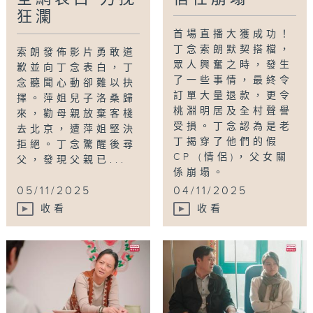
狂瀾
首場直播大獲成功！
丁念索朗默契搭檔，
索朗發佈影片勇敢道
眾人興奮之時，發生
歉並向丁念表白，丁
了一些事情，最終令
念聽聞心動卻難以抉
訂單大量退款，更令
擇。萍姐兒子洛桑歸
桃淵明居及全村聲譽
來，勸母親放棄客棧
受損。丁念認為是老
去北京，遭萍姐堅決
丁揭穿了他們的假
拒絕。丁念驚醒後尋
CP (情侶)，父女關
父，發現父親已...
係崩塌。
05/11/2025
04/11/2025
收看
收看