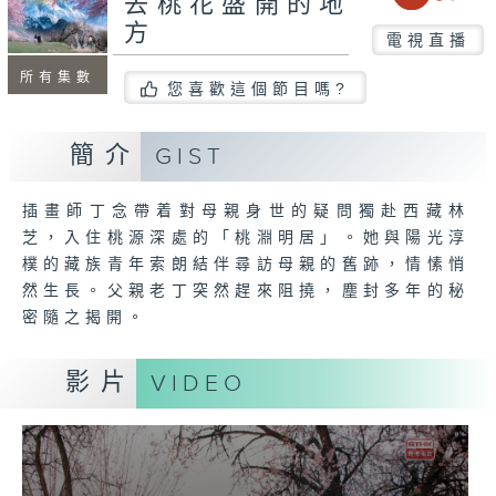
去桃花盛開的地
方
電視直播
所有集數
您喜歡這個節目嗎?
簡介
GIST
插畫師丁念帶着對母親身世的疑問獨赴西藏林
芝，入住桃源深處的「桃淵明居」。她與陽光淳
樸的藏族青年索朗結伴尋訪母親的舊跡，情愫悄
然生長。父親老丁突然趕來阻撓，塵封多年的秘
密隨之揭開。
影片
VIDEO