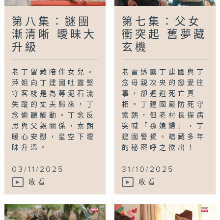
第八集：謎團
第七集：父女
漸清晰 曖昧大
衝突起 舊夢藏
升級
玄機
老丁留藏陪伴女兒。
老雷透露丁建國與丁
萍姐向丁建國吐露堅
念母親次央的戀愛往
守客棧是為等泥石流
事，卻迴避死亡真
失蹤的丈夫歸來，丁
相。丁建國嚴防死守
念偷聽觸動。丁念反
索朗，但老村長探病
思與父親關係，索朗
突喊「孫媳婦」，丁
暖心安慰，星空下曖
建國警覺。暗藏多年
昧升溫。
的秘密呼之欲出！
03/11/2025
31/10/2025
收看
收看