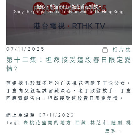
抱歉，所選節目只能在香港播放。
Sorry, the programme can only be watched in Hong Kong.
07/11/2025
相片集
第十二集：坦然接受這段春日限定愛
情?
萍姐挖出珍藏多年的亡夫桃花酒贈予丁念父女。
丁念向父親坦誠留藏決心，老丁欣慰放手。丁念
回應索朗告白，坦然接受這段春日限定愛情。
網上重溫至 07/11/2026
Tag:
去桃花盛開的地方
,
西藏
,
林芝市
,
陸劇
,
桃
花
更多...