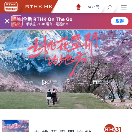
ENG
/
簡
×
全新 RTHK On The Go
取得
一手掌握 RTHK 電台、電視節目