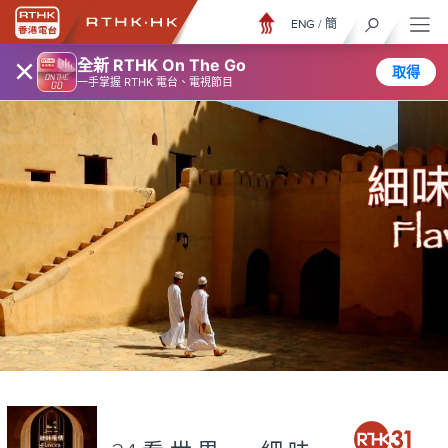
ENG
/
簡
×
全新 RTHK On The Go
取得
一手掌握 RTHK 電台、電視節目