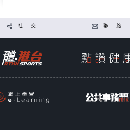
社 交
聯 絡