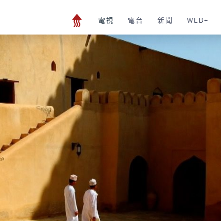
電視
電台
新聞
WEB+