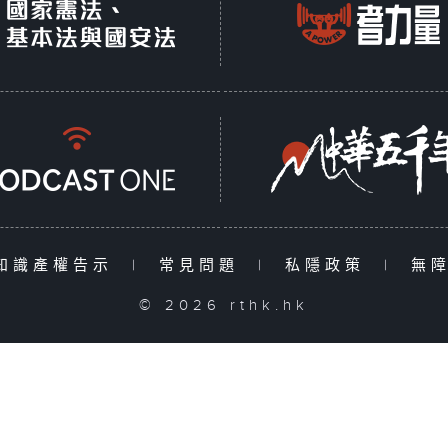
知識產權告示
|
常見問題
|
私隱政策
|
無
© 2026 rthk.hk