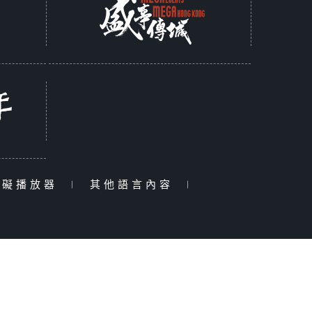
障礙播放器
|
其他語言內容
|