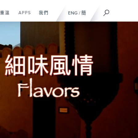
重溫
APPS
我們
ENG
/
簡