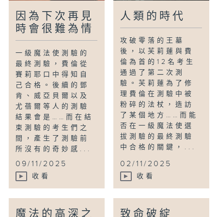
因為下次再見
人類的時代
時會很難為情
攻破零落的王墓
後，以芙莉蓮與費
一級魔法使測驗的
倫為首的12名考生
最終測驗，費倫從
通過了第二次測
賽莉耶口中得知自
驗。芙莉蓮為了修
己合格。後續的鄧
理費倫在測驗中被
肯、威亞貝爾以及
粉碎的法杖，造訪
尤蓓爾等人的測驗
了某個地方……而能
結果會是……而在結
否在一級魔法使選
束測驗的考生們之
拔測驗的最終測驗
間，產生了測驗前
中合格的關鍵，...
所沒有的奇妙感...
09/11/2025
02/11/2025
收看
收看
魔法的高深之
致命破綻