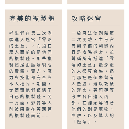
完美的複製體
攻略迷宮
考生們在第二次測
一級魔法使測驗第
驗進入迷宮「零落
二次測驗，主考官
的王墓」，而擋在
冉則準備的測驗內
眾人面前的是他們
容是攻略迷宮，並
的複製體。那些複
聲稱所有抵達「零
製體是由魔法製成
落的王墓」最深處
的實體，實力、魔
的人都算合格。然
力與技術都完全與
而那裡是個未曾有
本人相同。期間，
人走遍，難以攻破
尤蓓爾他們遭遇了
的迷宮。芙莉蓮等
自己的複製體。另
考生各自進入內
一方面，鄧肯等人
部，在裡頭等待著
則被阻擋在芙莉蓮
他們的則是魔物、
的複製體面前……
陷阱，以及驚人的
「魔法」。