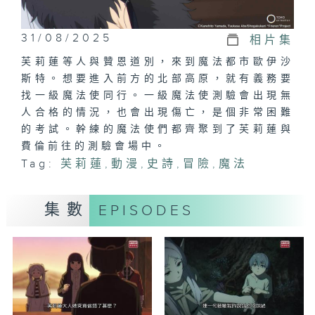
31/08/2025
相片集
芙莉蓮等人與贊恩道別，來到魔法都市歐伊沙
斯特。想要進入前方的北部高原，就有義務要
找一級魔法使同行。一級魔法使測驗會出現無
人合格的情況，也會出現傷亡，是個非常困難
的考試。幹練的魔法使們都齊聚到了芙莉蓮與
費倫前往的測驗會場中。
Tag:
芙莉蓮
,
動漫
,
史詩
,
冒險
,
魔法
集數
EPISODES