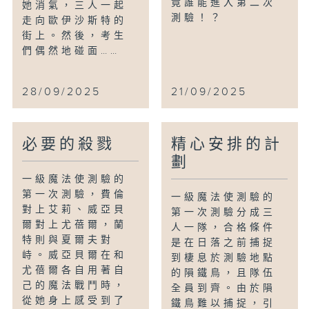
竟誰能進入第二次
她消氣，三人一起
測驗！？
走向歐伊沙斯特的
街上。然後，考生
們偶然地碰面……
28/09/2025
21/09/2025
必要的殺戮
精心安排的計
劃
一級魔法使測驗的
第一次測驗，費倫
一級魔法使測驗的
對上艾莉、威亞貝
第一次測驗分成三
爾對上尤蓓爾，蘭
人一隊，合格條件
特則與夏爾夫對
是在日落之前捕捉
峙。威亞貝爾在和
到棲息於測驗地點
尤蓓爾各自用著自
的隕鐵鳥，且隊伍
己的魔法戰鬥時，
全員到齊。由於隕
從她身上感受到了
鐵鳥難以捕捉，引