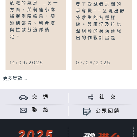
危險的氣息……另一
發了受試者之間的
方面，芙莉蓮小隊
爭奪戰──呈現出野
捕獲到隕鐵鳥，卻
外求生的各種樣
遭到鄧肯、利希塔
貌。與康涅及拉比
與拉歐芬這隊鎖
涅組隊的芙莉蓮想
定。
出的作戰計畫是……
14/09/2025
07/09/2025
更多集數 ...
交 通
社 交
聯 絡
公眾回饋