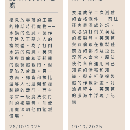
處
要達成第二次測驗
的合格條件──前往
棲息於零落的王墓
迷宮最深處的話，
的神話時代魔物──
就必須打倒芙莉蓮
水鏡的惡魔，製作
的複製體。芙莉蓮
了進入王墓之人的
與費倫跟在複製體
複製體。為了打倒
前方的鄧肯及拉比
水鏡的惡魔，芙莉
涅等人會合，魔法
蓮與費倫和芙莉蓮
使們各自運用自己
的複製體戰鬥，但
知道的情報和知
是陷入苦戰。另一
識，擬定打倒複製
方面，鄧肯和拉比
體的作戰計畫。討
涅等人也展開和複
論過程中，芙莉蓮
製體的戰鬥，而主
的腦海中浮現了記
考官一級魔法使冉
憶……
則的複製體，則使
用魔法朝他們猛烈
侵襲。
26/10/2025
19/10/2025