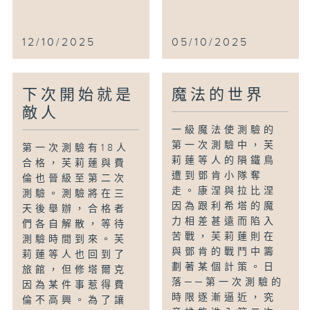
12/10/2025
05/10/2025
下次開始就是
魔法的世界
敵人
一級魔法使測驗的
第一次測驗中，芙
第一次測驗有18人
莉蓮等人的隕鐵鳥
合格，芙莉蓮與費
遭到鄧肯小隊奪
倫也晉級至第二次
走。康涅與拉比涅
測驗。測驗將在三
因為跟利希塔的魔
天後舉辦，合格者
力相差甚遠而陷入
們各自解散，等待
苦戰，芙莉蓮則在
測驗時間到來。芙
與鄧肯的戰鬥中籌
莉蓮等人也回到了
劃著某個計策。日
旅館，但修塔爾克
落──第一次測驗的
因為某件事惹得費
時限逐漸逼近，究
倫不高興。為了讓