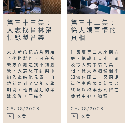
第三十三集：
第三十二集：
大志找肖林幫
徐大媽事情的
忙錄製音樂
真相
大志新的紀錄片開始
肖長慶等三人來到病
了後期製作，可在音
房，把護工支走，問
樂方面總是找不到感
及徐大媽事情的真
覺。大志想在配樂中
相。徐大媽猶豫間不
加入電結他元素，自
知如何開口，又聽說
然就想到了當年大學
這件事的調查結果最
期間，他曾組建的業
終會以檔案形式留在
餘樂隊。而結他...
養老中心，猶豫...
06/08/2026
05/08/2026
收看
收看