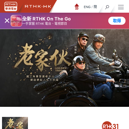
ENG
/
簡
×
全新 RTHK On The Go
取得
一手掌握 RTHK 電台、電視節目