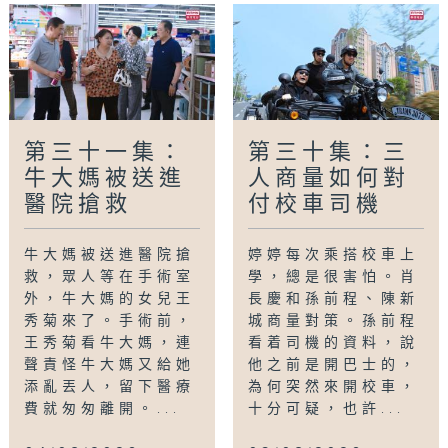
第三十一集：
第三十集：三
牛大媽被送進
人商量如何對
醫院搶救
付校車司機
牛大媽被送進醫院搶
婷婷每次乘搭校車上
救，眾人等在手術室
學，總是很害怕。肖
外，牛大媽的女兒王
長慶和孫前程、陳新
秀菊來了。手術前，
城商量對策。孫前程
王秀菊看牛大媽，連
看着司機的資料，說
聲責怪牛大媽又給她
他之前是開巴士的，
添亂丟人，留下醫療
為何突然來開校車，
費就匆匆離開。...
十分可疑，也許...