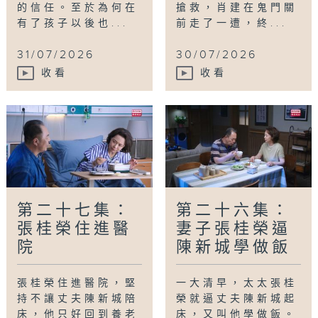
的信任。至於為何在
搶救，肖建在鬼門關
有了孩子以後也...
前走了一遭，終...
31/07/2026
30/07/2026
收看
收看
第二十七集：
第二十六集：
張桂榮住進醫
妻子張桂榮逼
院
陳新城學做飯
張桂榮住進醫院，堅
一大清早，太太張桂
持不讓丈夫陳新城陪
榮就逼丈夫陳新城起
床，他只好回到養老
床，又叫他學做飯。