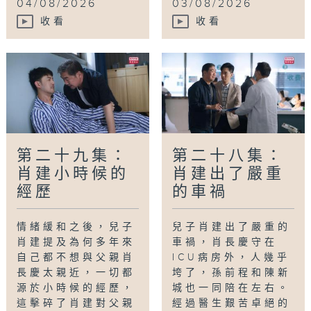
04/08/2026
03/08/2026
收看
收看
第二十九集：
第二十八集：
肖建小時候的
肖建出了嚴重
經歷
的車禍
情緒緩和之後，兒子
兒子肖建出了嚴重的
肖建提及為何多年來
車禍，肖長慶守在
自己都不想與父親肖
ICU病房外，人幾乎
長慶太親近，一切都
垮了，孫前程和陳新
源於小時候的經歷，
城也一同陪在左右。
這擊碎了肖建對父親
經過醫生艱苦卓絕的