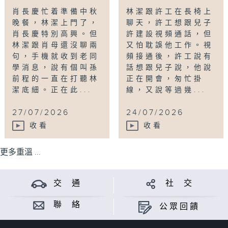
肖長慶忙着準備中秋
林潔跟許工在長椅上
晚餐，林潔上門了，
聊天，許工想跟兒子
肖長慶特別高興。但
許建設視頻通話，但
林潔跟肖母還沒聊兩
又怕耽誤他工作。視
句，手機就收到老同
頻接通後，許工說有
學消息，說有個叫孫
話想跟兒子說，他說
前程的一直在打聽林
正在開會，匆忙掛
潔底細。正在此...
線，又說等過幾...
27/07/2026
24/07/2026
收看
收看
更多重溫 ...
交 通
社 交
聯 絡
公眾回饋