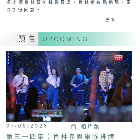
提出讓肖林幫忙錄製音樂，肖林還有點猶豫，馬
玲卻很同意。
更多...
網上重溫至 06/08/2027
Tag:
陸劇
,
老家伙
,
張國立
,
王剛
,
張鐵林
預告
UPCOMING
07/08/2026
相片集
第三十四集：肖林參與樂隊排練