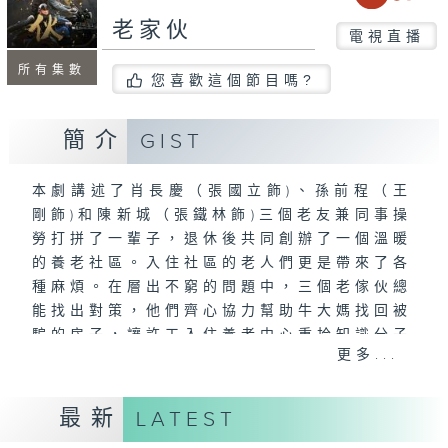
老家伙
電視直播
所有集數
您喜歡這個節目嗎?
簡介
GIST
本劇講述了肖長慶（張國立飾)、孫前程（王
剛飾)和陳新城（張鐵林飾)三個老友兼同事操
勞打拼了一輩子，退休後共同創辦了一個溫暖
的養老社區。入住社區的老人們更是帶來了各
種麻煩。在層出不窮的問題中，三個老傢伙總
能找出對策，他們齊心協力幫助牛大媽找回被
騙的房子，讓許工入住養老中心重拾知識分子
更多...
的尊嚴，又幫助徐大媽解決家庭糾紛等。養老
中心在各種困難中逐漸運營起來，他們為一個
個老人解決難題的同時，也在這個過程中不斷
最新
LATEST
成為更好的自己。