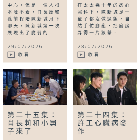
中心，但是一個人根
在太太幾十年的悉心
本睡不着，肖長慶和
照料下，陳新城是一
孫前程陪陳新城月下
輩子都沒做過飯，自
聊天，陳新城第一次
然手忙腳亂，把廚房
展現出了脆弱的...
弄得一片狼藉。...
29/07/2026
28/07/2026
收看
收看
第二十五集：
第二十四集：
肖長莉和小舅
許工心臟病發
子來了
作