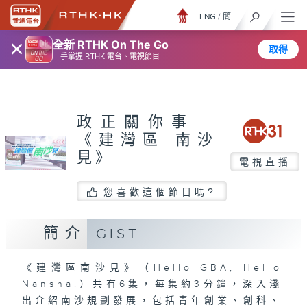
ENG
/
簡
×
全新 RTHK On The Go
取得
一手掌握 RTHK 電台、電視節目
政正關你事 -
《建灣區 南沙
見》
電視直播
您喜歡這個節目嗎?
簡介
GIST
《建灣區南沙見》（Hello GBA, Hello
Nansha!）共有6集，每集約3分鐘，深入淺
出介紹南沙規劃發展，包括青年創業、創科、