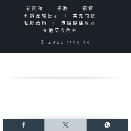
新聞稿
|
招聘
|
招標
|
知識產權告示
|
常見問題
|
私隱政策
|
無障礙播放器
|
其他語言內容
|
© 2026 rthk.hk