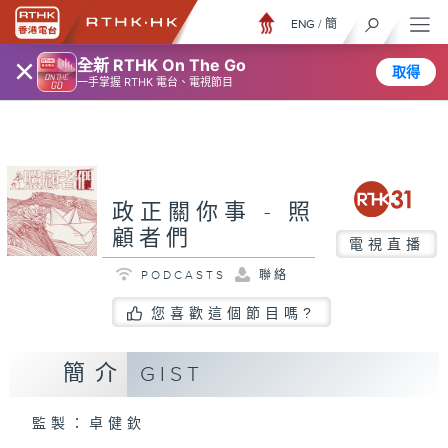
ENG
/
簡
×
全新 RTHK On The Go
取得
一手掌握 RTHK 電台、電視節目
政正關你事 - 照
顧者們
電視直播
PODCASTS
聯絡
您喜歡這個節目嗎?
簡介
GIST
監製：卓健欽