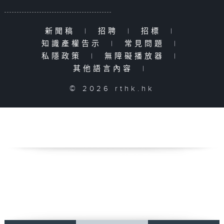
新聞稿
|
招聘
|
招標
|
知識產權告示
|
常見問題
|
私隱政策
|
無障礙播放器
|
其他語言內容
|
© 2026 rthk.hk