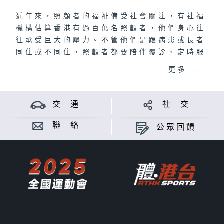
近年來，照顧者的福祉備受社會關注，有社福
機構估算香港有過百萬名照顧者，他們身心往
往承受巨大的壓力。不管他們是跟病患或長者
同住或不同住，照顧者都要陪伴覆診、定時服
藥、甚至上廁所和洗澡等。當責任愈來愈大，
更多...
壓力相應增加，有些照顧者更感無力，衍生出
自身的情緒問題，值得社會關注和給予更多支
援。
交 通
社 交
政府及社區一直投放不少資源援助照顧者，本
聯 絡
公眾回饋
輯節目以《照顧者們》命名，在不同照顧者故
事當中，介紹不同服務及支援，包括家務支
援、日間照顧、護理、復康等，讓照顧者不覺
孤單，喻意為照顧者提供一扇「門」，顧人也
要顧己，讓他們看見出路。
本輯節目內容涵蓋各類型照顧者，包括殘疾人
士，罕見病，特殊教育需要兒童，以老護老的