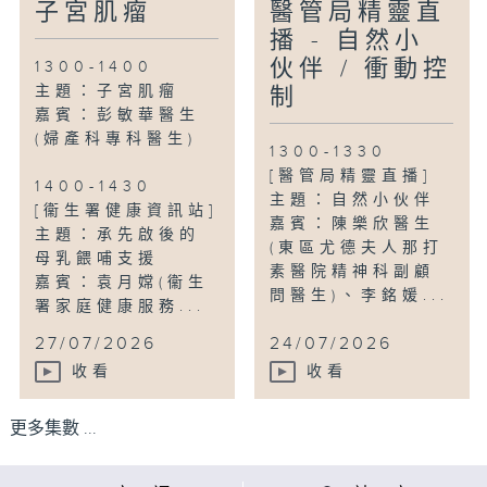
子宮肌瘤
醫管局精靈直
播 - 自然小
伙伴 / 衝動控
1300-1400
主題：子宮肌瘤
制
嘉賓：彭敏華醫生
(婦產科專科醫生)
1300-1330
[醫管局精靈直播]
1400-1430
主題：自然小伙伴
[衞生署健康資訊站]
嘉賓：陳樂欣醫生
主題：承先啟後的
(東區尤德夫人那打
母乳餵哺支援
素醫院精神科副顧
嘉賓：袁月嫦(衞生
問醫生)、李銘媛...
署家庭健康服務...
27/07/2026
24/07/2026
收看
收看
更多集數 ...