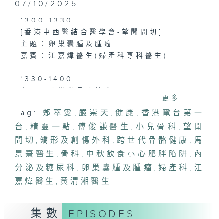
07/10/2025
1300-1330
[香港中西醫結合醫學會-望聞問切]
主題：卵巢囊腫及腫瘤
嘉賓：江嘉煒醫生(婦產科專科醫生)
1330-1400
主題：跨世代骨骼健康
更多...
嘉賓：傅俊謙醫生(香港大學矯形及創傷外
Tag:
鄭萃雯
,
嚴崇天
,
健康
,
香港電台第一
科學系副教授)、馬景熹醫生(香港骨科學會
台
小兒骨科分會會長、骨科專科醫生)
,
精靈一點
,
傅俊謙醫生
,
小兒骨科
,
望聞
問切
,
矯形及創傷外科
,
跨世代骨骼健康
,
馬
1400-1500
景熹醫生
,
骨科
,
中秋飲食小心肥胖陷阱
,
內
主題：中秋飲食小心肥胖陷阱
分泌及糖尿科
,
卵巢囊腫及腫瘤
,
婦產科
,
江
嘉賓：黃渭湘醫生(內分泌及糖尿科專科醫
嘉煒醫生
,
黃渭湘醫生
生)
集數
EPISODES