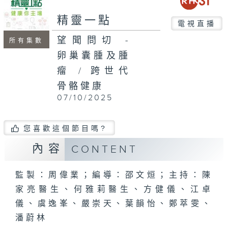
seconds
精靈一點
電視直播
望聞問切 -
所有集數
卵巢囊腫及腫
瘤 / 跨世代
骨骼健康
07/10/2025
您喜歡這個節目嗎?
內容
CONTENT
監製：周偉業；編導：邵文烜；主持：陳
家亮醫生、何雅莉醫生、方健儀、江卓
儀、虞逸峯、嚴崇天、葉韻怡、鄭萃雯、
潘蔚林