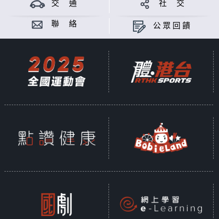
交 通
社 交
聯 絡
公眾回饋