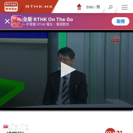
ENG
/
簡
×
全新 RTHK On The Go
取得
一手掌握 RTHK 電台、電視節目
0
seconds
of
41
minutes,
27