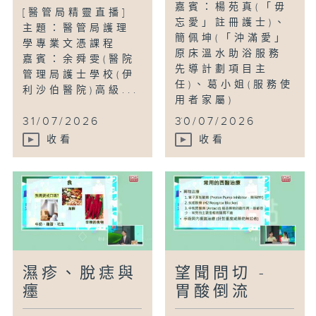
嘉賓：楊苑真(「毋
[醫管局精靈直播]
忘愛」註冊護士)、
主題：醫管局護理
簡佩坤(「沖滿愛」
學專業文憑課程
原床溫水助浴服務
嘉賓：余舜雯(醫院
先導計劃項目主
管理局護士學校(伊
任)、葛小姐(服務使
利沙伯醫院)高級...
用者家屬)
...
31/07/2026
30/07/2026
收看
收看
濕疹、脫痣與
望聞問切 -
癦
胃酸倒流