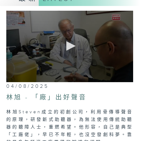
志經歷，創科成果背後的動人故事。
0
04/08/2025
seconds
of
林旭 - 「廠」出好聲音
25
minutes,
7
林旭Steven成立的初創公司，利用骨傳導聲音
seconds
的原理，研發新式助聽器，為無法使用傳統助聽
器的聽障人士，重燃希望。他形容，自己是典型
「工廠佬」，早已不年輕，也沒空發創科夢。靠