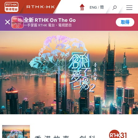
ENG
/
簡
×
全新 RTHK On The Go
取得
一手掌握 RTHK 電台、電視節目