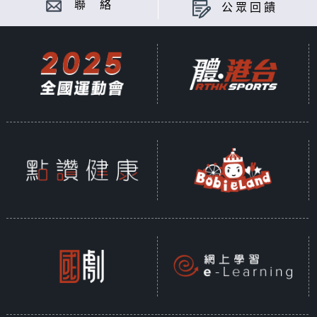
聯 絡
公眾回饋