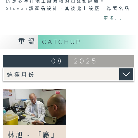
的是多年打滾工廠累積的知識和經驗。
Steven讀產品設計，其後北上設廠，為著名品
牌做「代工」—即按照客人的想法，代為生產產
更多...
品。代工工作不用創意，但求實踐。面對客人刁
鑽的要求，他不斷鑽研技術；為了工廠的利潤，
他算盡每一顆螺絲。後來，工廠邊際利潤減少，
重溫
CATCHUP
「工廠佬」也感覺工作沉悶，一心求變，但怎樣
改變？也許他沒有天馬行空的想像力，但不乏應
08
2025
用科技的經驗和眼光，於是，這次他決定創自己
的產品，先後發明新式擴音機和助聽器，將好聲
音傳給用家。
「工廠佬」踏上創科路，從想法到研發，從生產
到推廣，產品的生命力牽引他走出工廠，面對用
家，親眼看見產品為聽障者帶來希望。這過程也
讓滿腦子生意經的他漸漸明白，這早就不只是一
盤生意。
Tag:
助聽器
,
hearing aids
,
噪音
,
耳機
,
聽障
林旭 - 「廠」