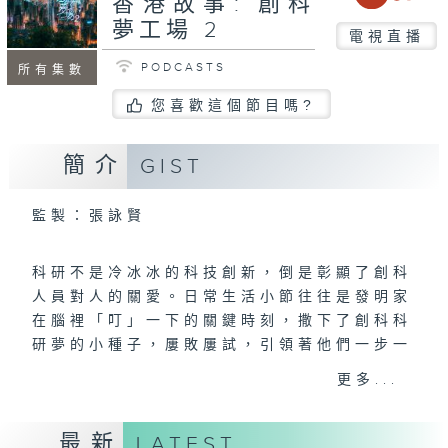
香港故事: 創科
夢工場 2
電視直播
PODCASTS
所有集數
您喜歡這個節目嗎?
簡介
GIST
監製：張詠賢
科研不是冷冰冰的科技創新，倒是彰顯了創科
人員對人的關愛。日常生活小節往往是發明家
在腦裡「叮」一下的關鍵時刻，撒下了創科科
研夢的小種子，屢敗屢試，引領著他們一步一
腳印踏上科研路。
更多...
＜創科夢工場＞，以紀錄片形式，每集以一位
最新
LATEST
創科人物為主線，娓娓道出他們從事科研的勵