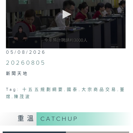
0
05/08/2026
seconds
of
20260805
23
minutes,
新聞天地
42
seconds
Tag:
十五五規劃綱要
,
國泰
,
大宗商品交易
,
董
煜
,
陳茂波
重溫
CATCHUP