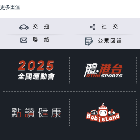
更多重溫 ...
交 通
社 交
聯 絡
公眾回饋