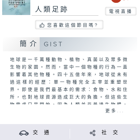
人類足跡
電視直播
您喜歡這個節目嗎?
簡介
GIST
地球是一千萬種動物、植物、真菌以及眾多微
生物的家園。然而，當中一個物種的行為一直
影響着其他物種。四十五億年來，地球從未有
過這樣的經歷：單一物種完全主宰並重塑世
界。即使是我們最基本的需求：食物、水和住
所，也對地球資源造成巨大的負擔。但這些生
物需求只是開始，因為人類並非普通生物體。
更多...
在《人類足跡》，普林斯頓大學生物學家尚
恩・金寶-史提遜將遊歷世界，探索人類足
交 通
社 交
跡。每集以科學為基礎，但關注的核心是人類