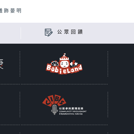
曦飾晏明
公眾回饋