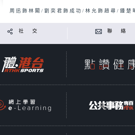
周迅飾林闞/劉奕君飾成功/林允飾趙尋/鍾楚
社 交
聯 絡