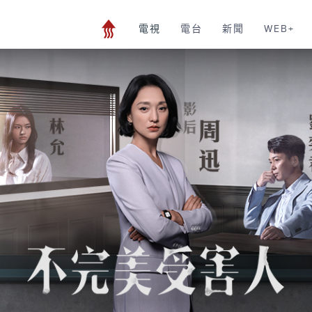
電視
電台
新聞
WEB+