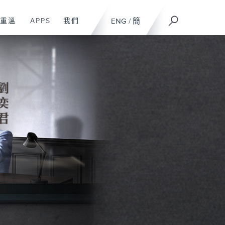
重溫
APPS
我們
ENG
/
簡