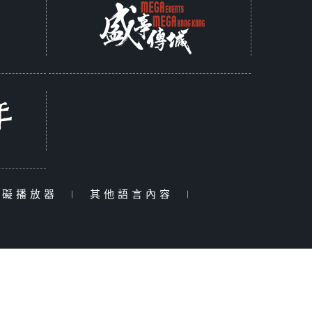
障礙播放器
|
其他語言內容
|