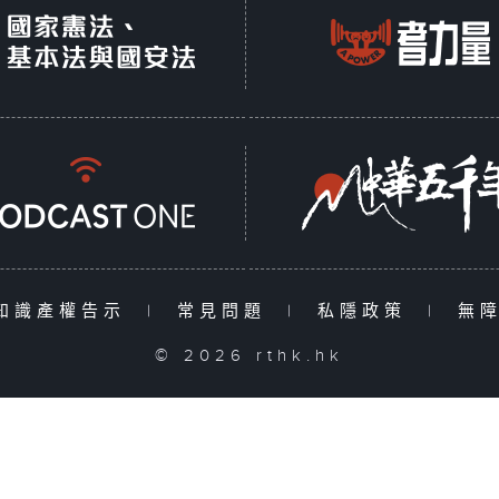
知識產權告示
|
常見問題
|
私隱政策
|
無
© 2026 rthk.hk