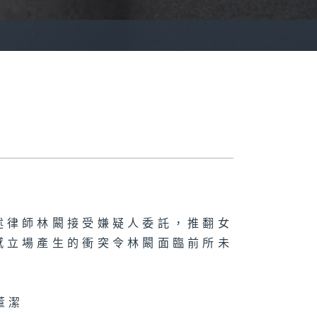
述律師林闞接受嫌疑人委託，推翻女
感立場產生的衝突令林闞面臨前所未
董潔