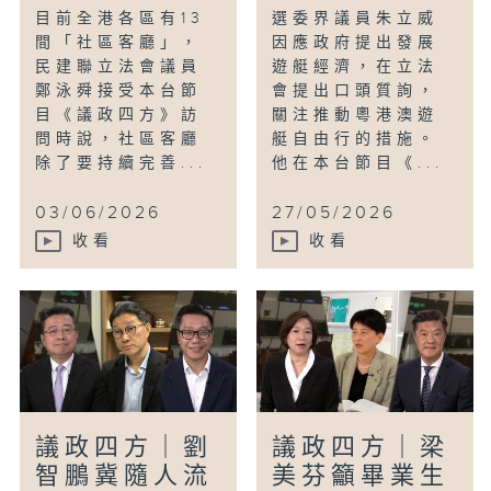
目前全港各區有13
選委界議員朱立威
間「社區客廳」，
因應政府提出發展
民建聯立法會議員
遊艇經濟，在立法
鄭泳舜接受本台節
會提出口頭質詢，
目《議政四方》訪
關注推動粵港澳遊
問時說，社區客廳
艇自由行的措施。
除了要持續完善...
他在本台節目《...
03/06/2026
27/05/2026
收看
收看
議政四方｜劉
議政四方｜梁
智鵬冀隨人流
美芬籲畢業生