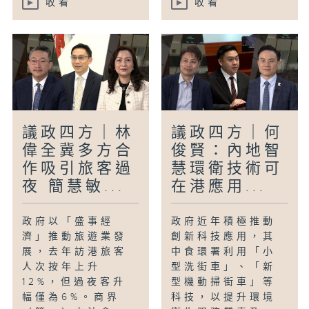
收看
收看
議政四方｜林
議政四方｜何
偉全冀多方合
俊賢：內地智
作吸引旅客過
慧環衛技術可
夜 簡慧敏...
在港應用...
政府以「盛事經
政府近年積極推動
濟」推動旅遊業發
創新科技應用，其
展，去年訪港旅客
中食環署利用「小
人次按年上升
型洗街車」、「新
12%，但過夜客升
型機動掃街車」等
幅僅為6%。商界
科技，以提升環境