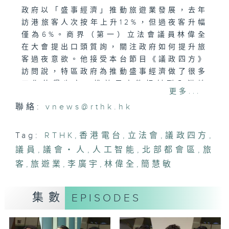
政府以「盛事經濟」推動旅遊業發展，去年
訪港旅客人次按年上升12%，但過夜客升幅
僅為6%。商界（第一）立法會議員林偉全
在大會提出口頭質詢，關注政府如何提升旅
客過夜意欲。他接受本台節目《議政四方》
訪問說，特區政府為推動盛事經濟做了很多
工作值得肯定，惟效果未能輻射到全港地
更多...
區。他強調香港最重要是服務質素，期望可
聯絡:
vnews@rthk.hk
以多方合作，如推出演唱會門票與住宿、餐
飲套票優惠；針對消費力強的商務客群，可
以多進行高端拍賣會、國際會議、頂級奢侈
Tag:
RTHK
,
香港電台
,
立法會
,
議政四方
,
品發佈會等，以吸引旅客留港過夜。
議員
,
議會‧人
,
人工智能
,
北部都會區
,
旅
客
,
旅遊業
,
李廣宇
,
林偉全
,
簡慧敏
選委界議員簡慧敏亦提出口頭質詢，關注政
府如何在北部都會區融入成功大學城的五大
共通元素，即教育、科技、人才、產業同城
集數
EPISODES
市建設。她說北都大學城的規劃加入產業及
城市建設元素是相當重要，因為有產業落戶