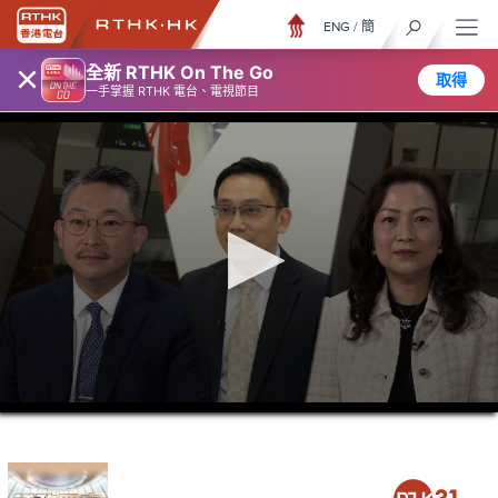
ENG
/
簡
×
全新 RTHK On The Go
取得
一手掌握 RTHK 電台、電視節目
0
seconds
of
25
minutes,
7