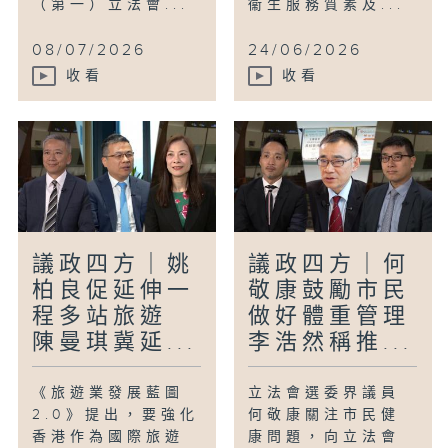
（第一）立法會...
衞生服務質素及...
08/07/2026
24/06/2026
收看
收看
議政四方｜姚
議政四方｜何
柏良促延伸一
敬康鼓勵市民
程多站旅遊
做好體重管理
陳曼琪冀延...
李浩然稱推...
《旅遊業發展藍圖
立法會選委界議員
2.0》提出，要強化
何敬康關注市民健
香港作為國際旅遊
康問題，向立法會