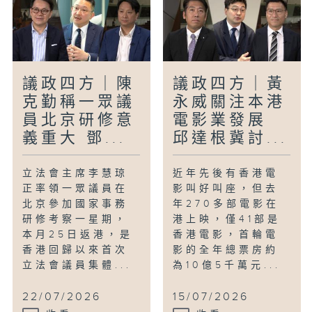
才能令經濟發展和整個區域「活起來」。人
工智能發展、高端專業服務等產業都可以是
將來產業落戶的方向。特區政府亦可邀請在
生命健康、人工智能及前沿科技方面尤為出
色的海內外大學進駐。
議政四方｜陳
議政四方｜黃
克勤稱一眾議
永威關注本港
今集「議會‧人」訪問了勞工界議員李廣
員北京研修意
電影業發展
宇。近年人工智能發展迅速，社會開始關注
義重大 鄧...
邱達根冀討...
AI會否取代個別工種的人手。本身是資訊
科技專業人士的李廣宇說，人工智能不可
怕，要學習如何掌控AI；他建議政府在支
立法會主席李慧琼
近年先後有香港電
援中小企轉型的同時亦關顧對員工的相關培
正率領一眾議員在
影叫好叫座，但去
訓。
北京參加國家事務
年270多部電影在
研修考察一星期，
港上映，僅41部是
本月25日返港，是
香港電影，首輪電
香港回歸以來首次
影的全年總票房約
立法會議員集體...
為10億5千萬元...
22/07/2026
15/07/2026