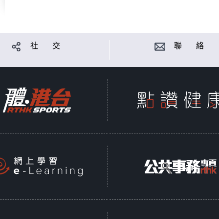
社 交
聯 絡