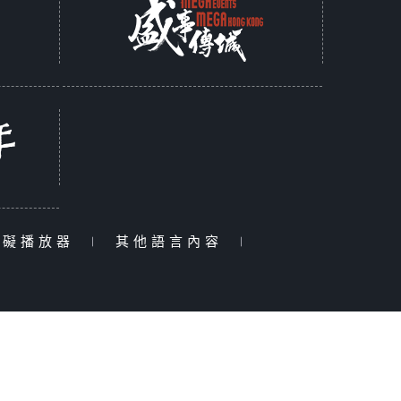
障礙播放器
|
其他語言內容
|