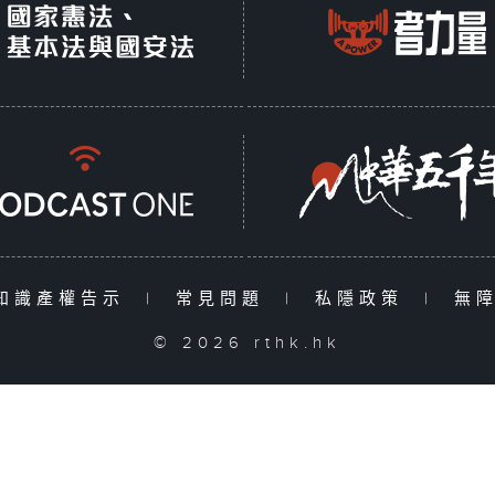
知識產權告示
|
常見問題
|
私隱政策
|
無
© 2026 rthk.hk