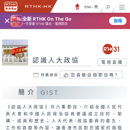
ENG
/
簡
×
全新 RTHK On The Go
取得
一手掌握 RTHK 電台、電視節目
認識人大政協
電視直播
您喜歡這個節目嗎?
特備網頁
簡介
GIST
《認識人大政協》共六集節目，介紹全國人民代
表大會和中國人民政治協商會議成立目的、架
構、成員和歷史；人大代表/政協委員的產生、
工作和貢獻等內容。讓香港市民對於國家的兩個