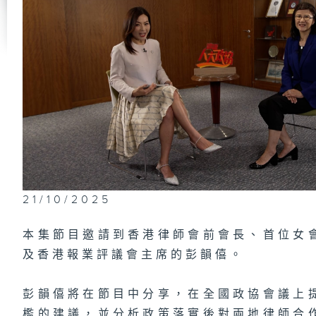
港
表
港
員
21/10/2025
港
表
本集節目邀請到香港律師會前會長、首位女
及香港報業評議會主席的彭韻僖。
彭韻僖將在節目中分享，在全國政協會議上
檻的建議，並分析政策落實後對兩地律師合