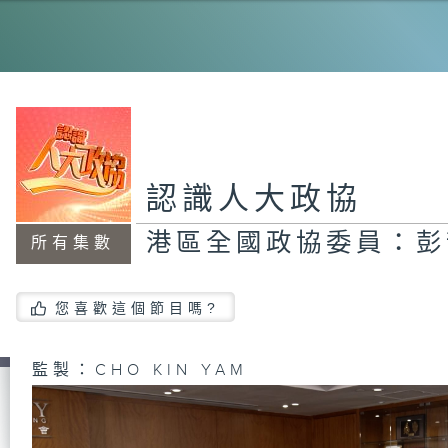
港
員
港
員
認識人大政協
港區全國政協委員：彭
所有集數
港
員
您喜歡這個節目嗎?
監製：CHO KIN YAM
港
表