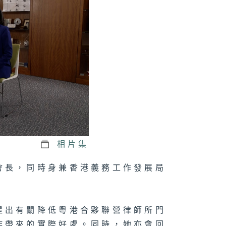
區全國人大代
：陳仲尼
區全國政協委
：管浩鳴
相片集
區全國人大代
：孫偉勇
會長，同時身兼香港義務工作發展局
提出有關降低粵港合夥聯營律師所門
作帶來的實際好處。同時，她亦會回