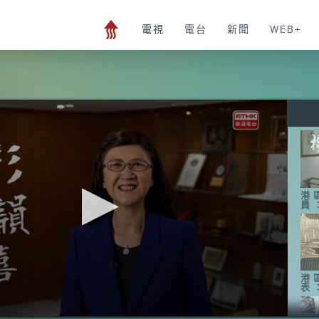
電視
電台
新聞
WEB+
港
員
港
表