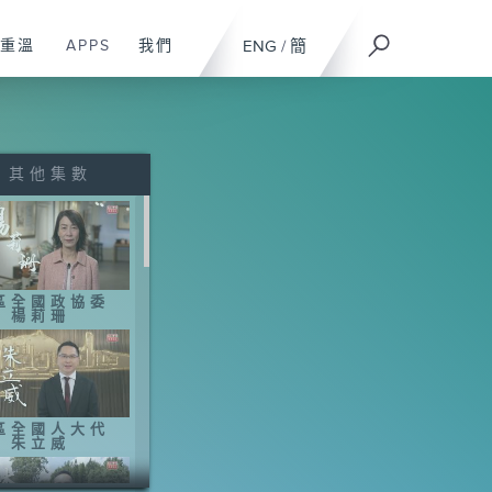
重溫
APPS
我們
ENG
/
簡
其他集數
區全國政協委
：楊莉珊
區全國人大代
：朱立威