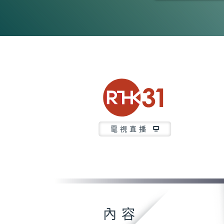
0
seconds
of
23
minutes,
7
seconds
Volume
90%
電視直播
內容