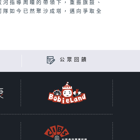
拔河指導周瞳的帶領下，重振旗鼓、
河隊如今已然聚沙成塔，邁向爭取全
公眾回饋