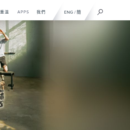
重溫
APPS
我們
ENG
/
簡