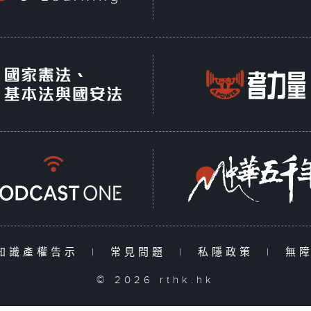
知識產權告示
|
常見問題
|
私隱政策
|
無
© 2026 rthk.hk