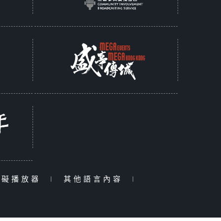
障礙播放器
|
其他語言內容
|