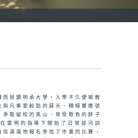
轉而就讀明承大學，入學不久便被教
炎與凡事愛較勁的薛天、積極響應號
、爭取留校的高山、常受欺負的胖子
，在雷明的指導下開始了日常拔河訓
自信滿滿地報名參加了市裏的比賽，