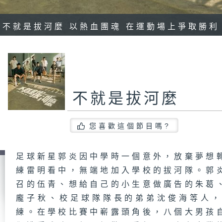
不就是拔河麼 以熱血團魂 在運動場上爭取勝利
不就是拔河麼
您喜歡這個節目嗎?
足球新星郭炎因中學時一個意外，放棄夢想
練雷明看中，無端地加入學校的拔河隊。郭
召的伍青、想給自己的小生意做廣告的朱葛
龐子秋、校足球隊隊長的弟弟沈俊海等人
練。在學校比賽中嶄露頭角後，八個大男孩