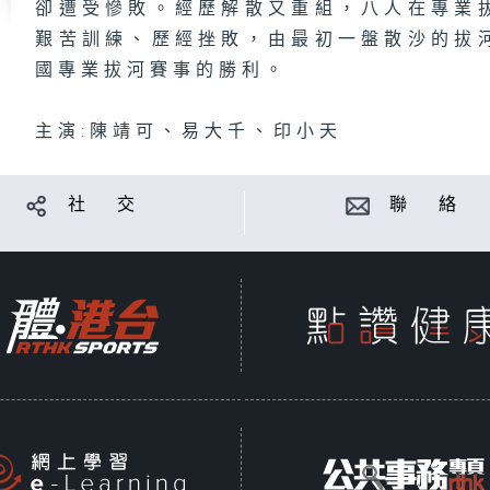
卻遭受慘敗。經歷解散又重組，八人在專業
艱苦訓練、歷經挫敗，由最初一盤散沙的拔
國專業拔河賽事的勝利。
主演:陳靖可、易大千、印小天
社 交
聯 絡