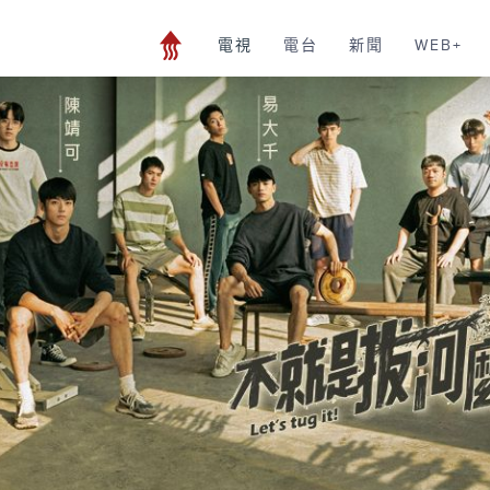
電視
電台
新聞
WEB+