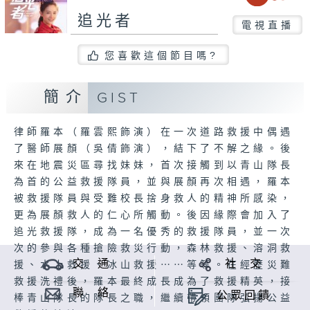
追光者
電視直播
您喜歡這個節目嗎?
簡介
GIST
律師羅本（羅雲熙飾演）在一次道路救援中偶遇
了醫師展顏（吳倩飾演），結下了不解之緣。後
來在地震災區尋找妹妹，首次接觸到以青山隊長
為首的公益救援隊員，並與展顏再次相遇，羅本
被救援隊員與受難校長捨身救人的精神所感染，
更為展顏救人的仁心所觸動。後因緣際會加入了
追光救援隊，成為一名優秀的救援隊員，並一次
次的參與各種搶險救災行動，森林救援、溶洞救
交 通
社 交
援、水上救援、冰山救援⋯⋯等等。在經歷災難
救援洗禮後，羅本最終成長成為了救援精英，接
聯 絡
公眾回饋
棒青山隊長的隊長之職，繼續帶領團隊弘揚公益