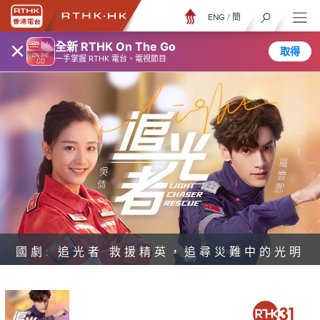
ENG
/
簡
×
全新 RTHK On The Go
取得
一手掌握 RTHK 電台、電視節目
國劇: 追光者 救援精英，追尋災難中的光明