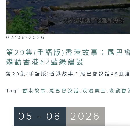
0
02/08/2026
seconds
of
44
第29集(手語版)香港故事：尾巴
minutes,
7
森動香港#2藍綠建設
seconds
Volume
90%
第29集(手語版)香港故事：尾巴會說話#8浪
Tag:
香港故事
,
尾巴會說話
,
浪漫勇士
,
森動香
05 - 08
2026