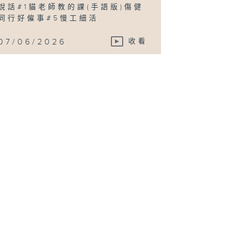
說話#1貓老師教的課(手語版)傷健
同行好僱事#5慢工細活
07/06/2026
收看