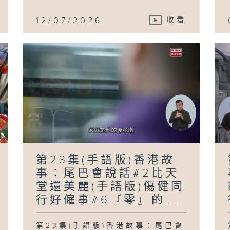
12/07/2026
收看
第23集(手語版)香港故
事：尾巴會說話#2比天
堂還美麗(手語版)傷健同
行好僱事#6『零』的...
第23集(手語版)香港故事：尾巴會