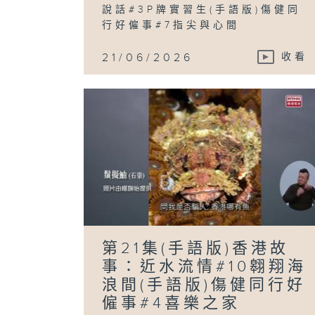
說話#3P牌實習生(手語版)傷健同
行好僱事#7指尖與心間
21/06/2026
收看
第21集(手語版)香港故
事：近水流情#10翱翔海
浪間(手語版)傷健同行好
僱事#4喜樂之家