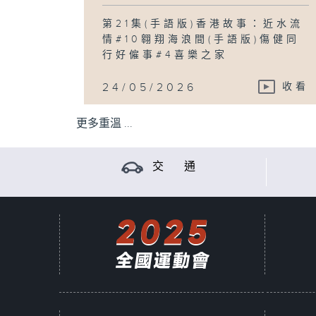
第21集(手語版)香港故事：近水流
情#10翱翔海浪間(手語版)傷健同
行好僱事#4喜樂之家
24/05/2026
收看
更多重溫 ...
交 通