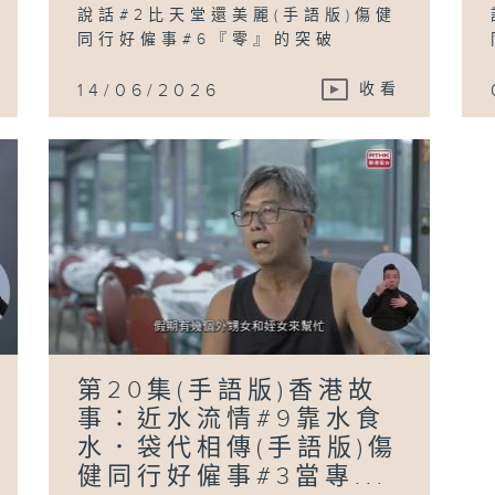
說話#2比天堂還美麗(手語版)傷健
同行好僱事#6『零』的突破
14/06/2026
收看
第20集(手語版)香港故
事：近水流情#9靠水食
水．袋代相傳(手語版)傷
健同行好僱事#3當專...