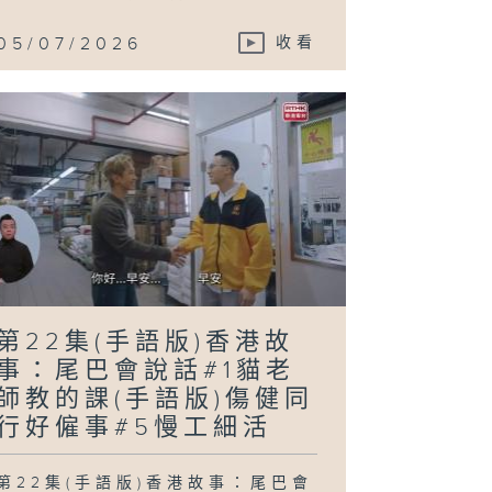
05/07/2026
收看
第22集(手語版)香港故
事：尾巴會說話#1貓老
師教的課(手語版)傷健同
行好僱事#5慢工細活
第22集(手語版)香港故事：尾巴會